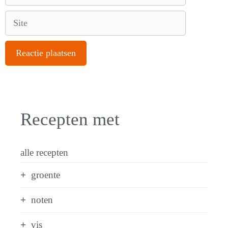
mail
Site
Recepten met
alle recepten
groente
noten
vis