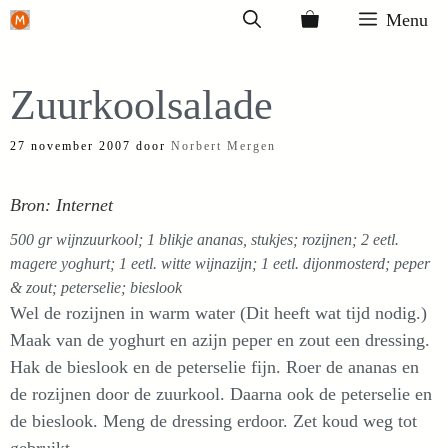
Ga
Menu
naar
de
Zuurkoolsalade
inhoud
27 november 2007
door
Norbert Mergen
Bron: Internet
500 gr wijnzuurkool; 1 blikje ananas, stukjes; rozijnen; 2 eetl.
magere yoghurt; 1 eetl. witte wijnazijn; 1 eetl. dijonmosterd; peper
& zout; peterselie; bieslook
Wel de rozijnen in warm water (Dit heeft wat tijd nodig.)
Maak van de yoghurt en azijn peper en zout een dressing.
Hak de bieslook en de peterselie fijn. Roer de ananas en
de rozijnen door de zuurkool. Daarna ook de peterselie en
de bieslook. Meng de dressing erdoor. Zet koud weg tot