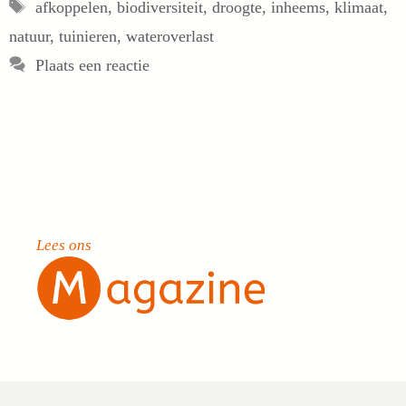
Tags
afkoppelen
,
biodiversiteit
,
droogte
,
inheems
,
klimaat
,
natuur
,
tuinieren
,
wateroverlast
Plaats een reactie
Lees ons