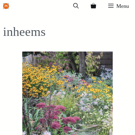
Ga
Menu
naar
de
inheems
inhoud