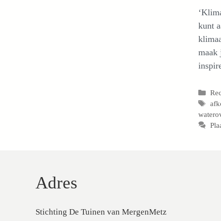
‘Klima
kunt a
klimaa
maak j
inspir
Cat
Rec
Tag
afk
waterov
Pla
Adres
Stichting De Tuinen van MergenMetz