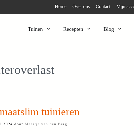
Home
Over ons
Contact
Mijn acc
Tuinen
Recepten
Blog
Heesters
Bijzonder en apart
Klimplanten
Kruiden
teroverlast
Kruiden
Peulgroenten
Moestuin
Tomaten
Verfplanten
Vruchtgewassen
Voedselbos
Wortelgroenten
maatslim tuinieren
Bladgroenten
il 2024
door
Maartje van den Berg