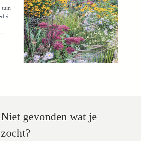
 tuin
rlei
k
e
!
Niet gevonden wat je
zocht?