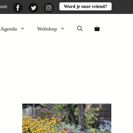
Facebook
Twitter
Instagram
ount
Word je onze vriend?
Agenda
Webshop
Veluwezomer
Aarde en mest
Activiteiten
Boeken
Mooi
Lekker