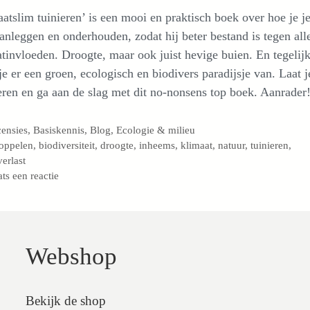
atslim tuinieren’ is een mooi en praktisch boek over hoe je je
anleggen en onderhouden, zodat hij beter bestand is tegen alle
tinvloeden. Droogte, maar ook juist hevige buien. En tegelij
e er een groen, ecologisch en biodivers paradijsje van. Laat j
eren en ga aan de slag met dit no-nonsens top boek. Aanrader
egorieën
ensies
,
Basiskennis
,
Blog
,
Ecologie & milieu
s
oppelen
,
biodiversiteit
,
droogte
,
inheems
,
klimaat
,
natuur
,
tuinieren
,
erlast
ats een reactie
Webshop
Bekijk de shop