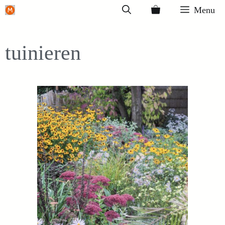
Ga
Menu
naar
de
tuinieren
inhoud