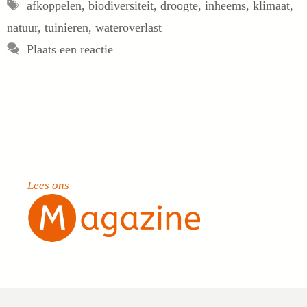
Tags
afkoppelen
,
biodiversiteit
,
droogte
,
inheems
,
klimaat
,
natuur
,
tuinieren
,
wateroverlast
Plaats een reactie
Lees ons