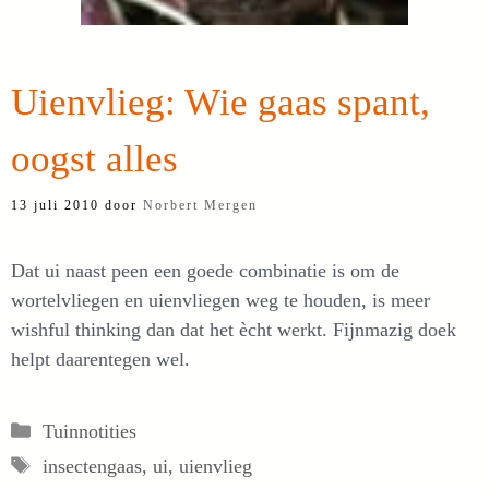
Uienvlieg: Wie gaas spant,
oogst alles
13 juli 2010
door
Norbert Mergen
Dat ui naast peen een goede combinatie is om de
wortelvliegen en uienvliegen weg te houden, is meer
wishful thinking dan dat het ècht werkt. Fijnmazig doek
helpt daarentegen wel.
Categorieën
Tuinnotities
Tags
insectengaas
,
ui
,
uienvlieg