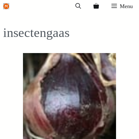
Ga
Menu
naar
de
insectengaas
inhoud