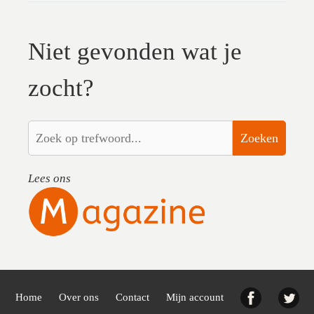
Niet gevonden wat je
zocht?
Zoeken
Lees ons
Facebook
Twi
Home
Over ons
Contact
Mijn account