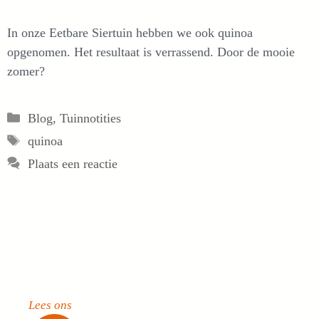
In onze E
etbare Siertuin hebben we ook quinoa
opgenomen. Het resultaat is verrassend. Door de mooie
zomer?
Categorieën
Blog
,
Tuinnotities
Tags
quinoa
Plaats een reactie
Lees ons