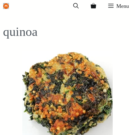
Ga
Menu
naar
de
quinoa
inhoud