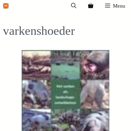
Ga
Menu
naar
de
varkenshoeder
inhoud