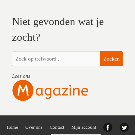
Niet gevonden wat je
zocht?
Zoeken
Lees ons
Facebook
Twi
Home
Over ons
Contact
Mijn account