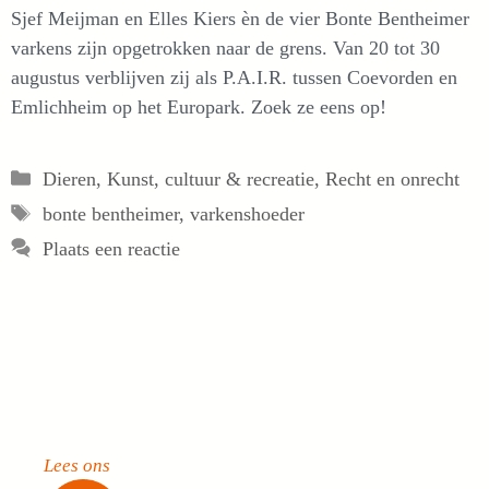
Sjef Meijman en Elles Kiers èn de vier Bonte Bentheimer
varkens zijn opgetrokken naar de grens. Van 20 tot 30
augustus verblijven zij als P.A.I.R. tussen Coevorden en
Emlichheim op het Europark. Zoek ze eens op!
Categorieën
Dieren
,
Kunst, cultuur & recreatie
,
Recht en onrecht
Tags
bonte bentheimer
,
varkenshoeder
Plaats een reactie
Lees ons