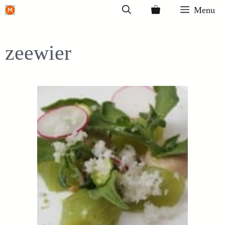
Ga
Menu
naar
de
zeewier
inhoud