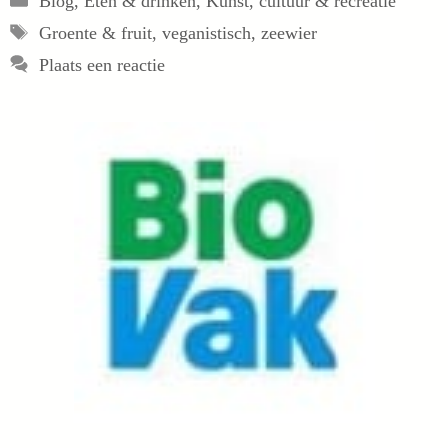
Blog
,
Eten & drinken
,
Kunst, cultuur & recreatie
Tags
Groente & fruit
,
veganistisch
,
zeewier
Plaats een reactie