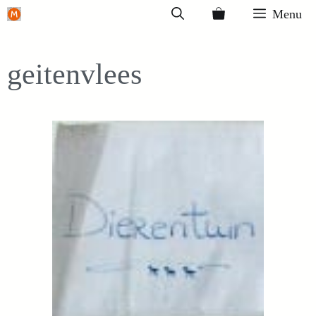
Ga
Menu
naar
de
geitenvlees
inhoud