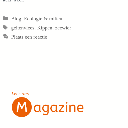
Categorieën
Blog
,
Ecologie & milieu
Tags
geitenvlees
,
Kippen
,
zeewier
Plaats een reactie
Lees ons