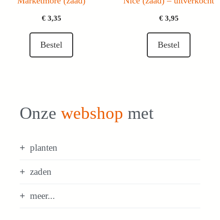
Marketmore (zaad)
Nice (zaad) – uitverkocht
€
3,35
€
3,95
Bestel
Bestel
Onze
webshop
met
planten
zaden
meer...