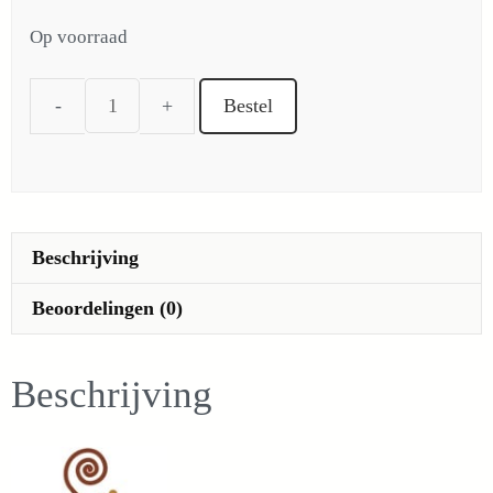
Op voorraad
Bestel
Perilla
/
shiso
bicolor
aantal
Beschrijving
Beoordelingen (0)
Beschrijving