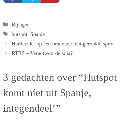
Categorieën
Bijlagen
Tags
hutspot
,
Spanje
Harderfilet op een brandade met gerookte sprot
RTRS – Verantwoorde soja?
3 gedachten over “Hutspot
komt níet uit Spanje,
integendeel!”