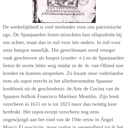
De werkelijkheid is veel strelender voor ons patriottische
ego. De Spanjaarden lieten misschien hun ollapodrida bij
ons achter, maar dan in ruil voor iets anders. In ruil voor
onze hutspot namelijk. Die gerechtnaam werd vroeger
vaak geschreven als huspot (zonder -t-) en de Spanjaarden
lieten de eerste letter weg omdat ze de -h- van Olland niet
konden en kunnen uitspreken. Zo kwam onze vaderlandse
trots als uspot terecht in het allerberoemdste Spaanse
kookboek uit de geschiedenis: de Arte de Cocina van de
Spaanse hofkok Francisco Martínez Montiño. Zijn boek
verscheen in 1611 en is tot 1823 meer dan twintig keer
herdrukt. Het uspot-recept verscheen nog eens
ongewijzigd aan het eind van de 19de eeuw in Ángel
Muro's El practicón, maar raakte in vergetelheid tot ik het