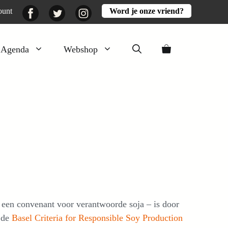
Facebook
Twitter
Instagram
ount
Word je onze vriend?
Agenda
Webshop
Veluwezomer
Aarde en mest
Activiteiten
Boeken
Mooi
Lekker
– een convenant voor verantwoorde soja – is door
 de
Basel Criteria for Responsible Soy Production