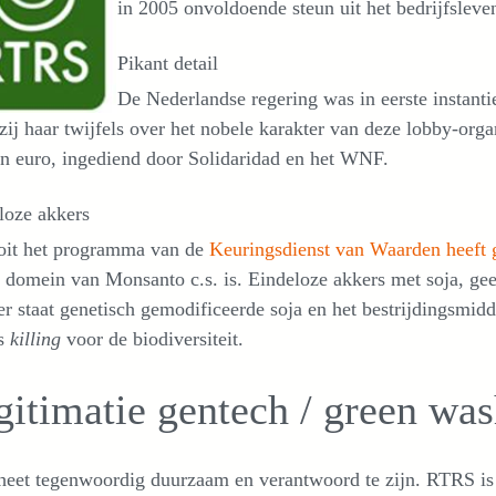
in 2005 onvoldoende steun uit het bedrijfsleve
Pikant detail
De Nederlandse regering was in eerste instant
zij haar twijfels over het nobele karakter van deze lobby-org
n euro, ingediend door Solidaridad en het WNF.
loze akkers
oit het programma van de
Keuringsdienst van Waarden heeft g
t domein van Monsanto c.s. is. Eindeloze akkers met soja, gee
r staat genetisch gemodificeerde soja en het bestrijdingsmidd
s
killing
voor de biodiversiteit.
gitimatie gentech / green wa
heet tegenwoordig duurzaam en verantwoord te zijn. RTRS is e