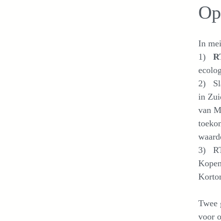
Op
In mei
1)
RT
ecolog
2) Sla
in Zui
van M
toekom
waarde
3) RTR
Kopen
Korto
Twee 
voor o