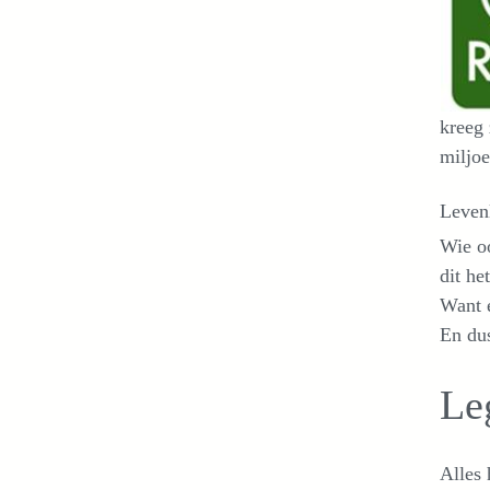
kreeg 
miljoe
Leven
Wie o
dit he
Want e
En du
Le
Alles 