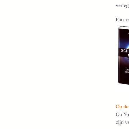
verte
Pact 
Op dez
Op You
zijn 