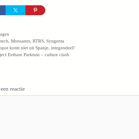
egorieën
lagen
s
tech
,
Monsanto
,
RTRS
,
Syngenta
spot komt níet uit Spanje, integendeel!
ject Eetbare Parktuin – culture clash
 een reactie
e