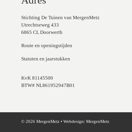
Adres
Stichting De Tuinen van MergenMetz
Utrechtseweg 433
6865 CL Doorwerth
Route en openingstijden
Statuten en jaarstukken
KvK 81145500
BTW# NL861952947B01
© 2026 MergenMetz • Webdesign:
MergenMetz