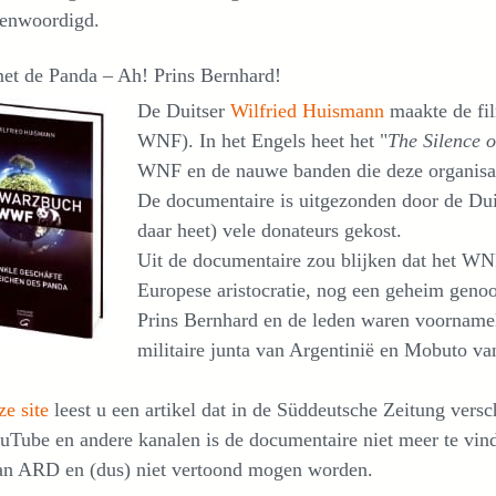
genwoordigd.
met de Panda – Ah! Prins Bernhard!
De Duitser
Wilfried Huismann
maakte de fi
WNF). In het Engels heet het "
The Silence 
WNF en de nauwe banden die deze organisat
De documentaire is uitgezonden door de Du
daar heet) vele donateurs gekost.
Uit de documentaire zou blijken dat het WNF
Europese aristocratie, nog een geheim geno
Prins Bernhard en de leden waren voorname
militaire junta van Argentinië en Mobuto va
e site
leest u een artikel dat in de Süddeutsche Zeitung vers
Tube en andere kanalen is de documentaire niet meer te vind
van ARD en (dus) niet vertoond mogen worden.