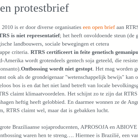
en protestbrief
 2010 is er door diverse organisaties
een open brief
aan RTRS 
RS is niet representatief
; het heeft onvoldoende steun (de
ische landbouwers, sociale bewegingen et cetera
ppe criteria.
RTRS certificeert in feite genetisch gemanipu
d-Amerika wordt grotendeels gentech soja geteeld, die resist
onsanto).
Ontbossing wordt niet gestopt
. Het mag worden ge
st ook als de grondeigenaar "wetenschappelijk bewijs" kan o
loos bos is en dat het niet land betreft van locale bevolking
S claimt klimaatvoordelen. Het schijnt zo te zijn dat RTRS
hagen heftig heeft gelobbied. En daarmee wonnen ze de Angr
m, RTRS claimt wel, maar dat is gebakken lucht.
grote Braziliaanse sojaproducenten, APROSOJA en ABIOVE zi
ntbossing waren hen te streng…. Hiermee is Brazilië, een v