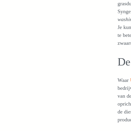
grasdu
Synge
washi
Je kun
te bet
zwaar
De
Waar
bedrij
van d
oprich
de die
produc