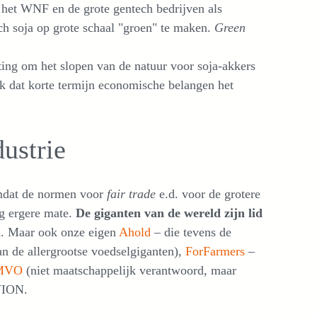
n het WNF en de grote gentech bedrijven als
 soja op grote schaal "groen" te maken.
Green
ting om het slopen van de natuur voor soja-akkers
ijk dat korte termijn economische belangen het
dustrie
omdat de normen voor
fair trade
e.d. voor de grotere
og ergere mate.
De giganten van de wereld zijn lid
d. Maar ook onze eigen
Ahold
– die tevens de
n de allergrootse voedselgiganten),
ForFarmers
–
MVO
(niet maatschappelijk verantwoord, maar
 VION.