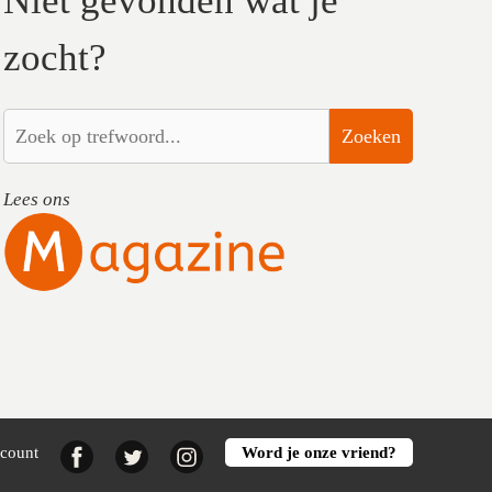
Niet gevonden wat je
zocht?
Zoeken
Lees ons
Facebook
Twitter
Instagram
ccount
Word je onze vriend?