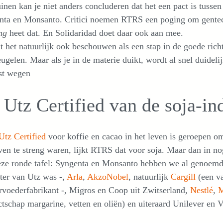
inen kan je niet anders concluderen dat het een pact is tusse
nta en Monsanto. Critici noemen RTRS een poging om gentech
ng
heet dat. En Solidaridad doet daar ook aan mee.
t het natuurlijk ook beschouwen als een stap in de goede rich
eugelen. Maar als je in de materie duikt, wordt al snel duidel
st wegen
 Utz Certified van de soja-in
Utz Certified
voor koffie en cacao in het leven is geroepen 
ven te streng waren, lijkt RTRS dat voor soja. Maar dan in n
eze ronde tafel: Syngenta en Monsanto hebben we al genoem
ter van Utz was -,
Arla
,
AkzoNobel
, natuurlijk
Cargill
(een va
rvoederfabrikant -, Migros en Coop uit Zwitserland,
Nestlé
,
tschap margarine, vetten en oliën) en uiteraard Unilever en