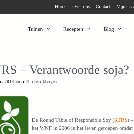
Home
Over ons
Contact
Mijn acc
Tuinen
Recepten
Blog
Heesters
Bijzonder en apart
Klimplanten
Kruiden
RS – Verantwoorde soja?
Kruiden
Peulgroenten
rt 2014
door
Norbert Mergen
Moestuin
Tomaten
Verfplanten
Vruchtgewassen
Voedselbos
Wortelgroenten
Bladgroenten
De Round Table of Responsible Soy (
RTRS
) 
het WNF in 2006 in het leven geroepen omdat