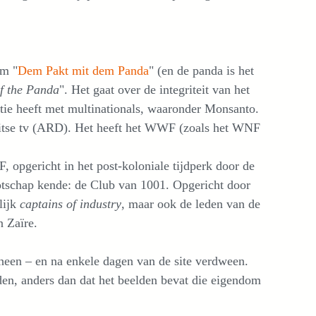
lm "
Dem Pakt mit dem Panda
" (en de panda is het
of the Panda
". Het gaat over de integriteit van het
ie heeft met multinationals, waaronder Monsanto.
itse tv (ARD). Het heeft het WWF (zoals het WNF
, opgericht in het post-koloniale tijdperk door de
otschap kende: de Club van 1001. Opgericht door
lijk
captains of industry
, maar ook de leden van de
n Zaïre.
cheen – en na enkele dagen van de site verdween.
en, anders dan dat het beelden bevat die eigendom