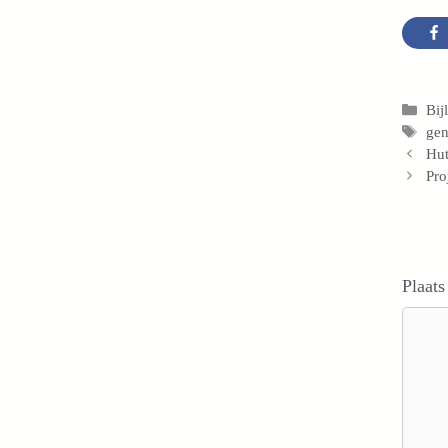
Cat
Bij
Tag
gen
Hut
Pro
Plaats
Reacti