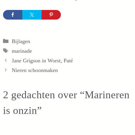
Categorieën
Bijlagen
Tags
marinade
Jane Grigson in Worst, Paté
Nieren schoonmaken
2 gedachten over “Marineren
is onzin”