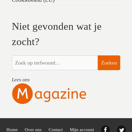
Niet gevonden wat je
zocht?
Zoeken
Lees ons
Facebook
Twi
Home
Over ons
Contact
Mijn account