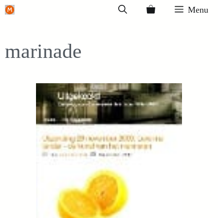
Ga
Menu
naar
de
marinade
inhoud