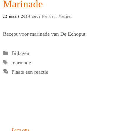
Marinade
22 maart 2014
door
Norbert Mergen
Recept voor marinade van De Echoput
Categorieën
Bijlagen
Tags
marinade
Plaats een reactie
Lees ons