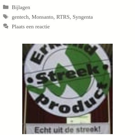
Categorieën
Bijlagen
Tags
gentech
,
Monsanto
,
RTRS
,
Syngenta
Plaats een reactie