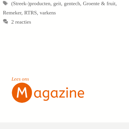
Tags
(Streek-)producten
,
geit
,
gentech
,
Groente & fruit
,
Remeker
,
RTRS
,
varkens
2 reacties
Lees ons