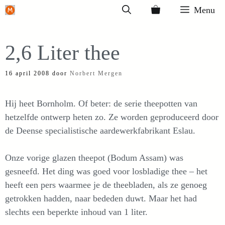
Ga
Menu
naar
de
2,6 Liter thee
inhoud
16 april 2008
door
Norbert Mergen
Hij heet Bornholm. Of beter: de serie theepotten van
hetzelfde ontwerp heten zo. Ze worden geproduceerd door
de Deense specialistische aardewerkfabrikant Eslau.
Onze vorige glazen theepot (Bodum Assam) was
gesneefd. Het ding was goed voor losbladige thee – het
heeft een pers waarmee je de theebladen, als ze genoeg
getrokken hadden, naar bededen duwt. Maar het had
slechts een beperkte inhoud van 1 liter.