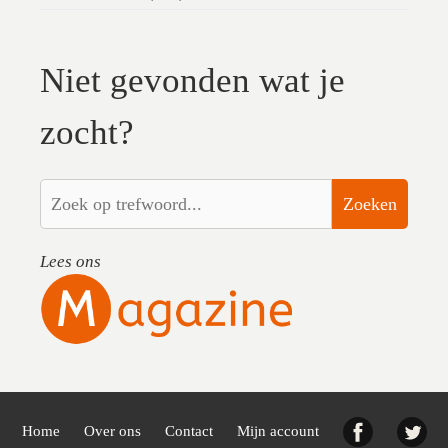
Niet gevonden wat je
zocht?
Zoeken
Lees ons
Facebook
Twi
Home
Over ons
Contact
Mijn account