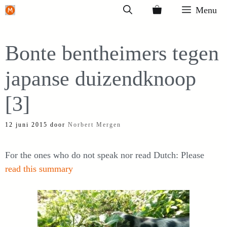
Ga
Menu
naar
de
Bonte bentheimers tegen
inhoud
japanse duizendknoop
[3]
12 juni 2015
door
Norbert Mergen
For the ones who do not speak nor read Dutch: Please
read this summary