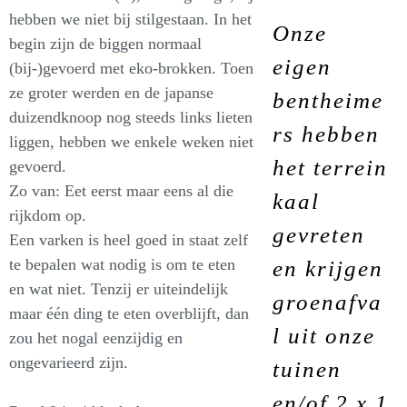
hebben we niet bij stilgestaan.
In het
Onze
begin zijn de biggen normaal
eigen
(bij-)gevoerd met eko-brokken. Toen
ze groter werden en de japanse
bentheime
duizendknoop nog steeds links lieten
rs hebben
liggen, hebben we enkele weken niet
het terrein
gevoerd.
Zo van: Eet eerst maar eens al die
kaal
rijkdom op.
gevreten
Een varken is heel goed in staat zelf
te bepalen wat nodig is om te eten
en krijgen
en wat niet. Tenzij er uiteindelijk
groenafva
maar één ding te eten overblijft, dan
l uit onze
zou het nogal eenzijdig en
ongevarieerd zijn.
tuinen
en/of 2 x 1