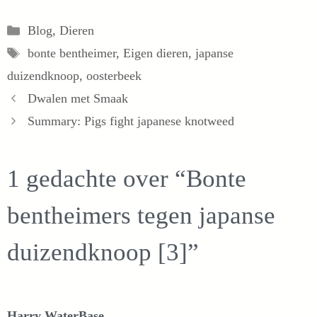
Categorieën
Blog
,
Dieren
Tags
bonte bentheimer
,
Eigen dieren
,
japanse
duizendknoop
,
oosterbeek
Dwalen met Smaak
Summary: Pigs fight japanese knotweed
1 gedachte over “Bonte
bentheimers tegen japanse
duizendknoop [3]”
Harry WaterBase