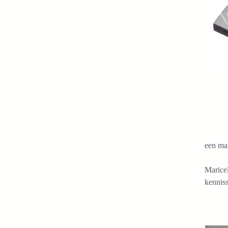
een mai
Maricel
kennis