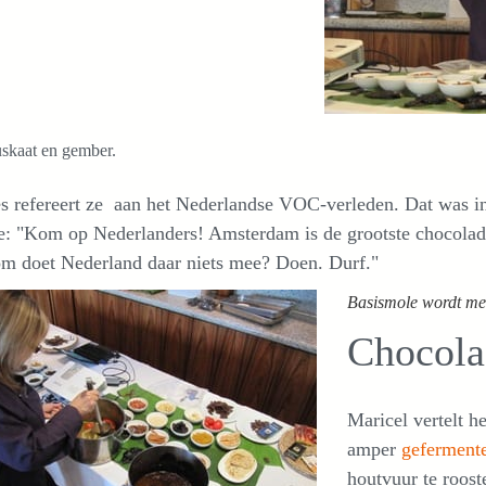
skaat en gember.
es refereert ze aan het Nederlandse VOC-verleden. Dat was in
ze: "Kom op Nederlanders! Amsterdam is de grootste chocolade
m doet Nederland daar niets mee? Doen. Durf."
Basismole wordt met
Chocola
Maricel vertelt 
amper
geferment
houtvuur te roost