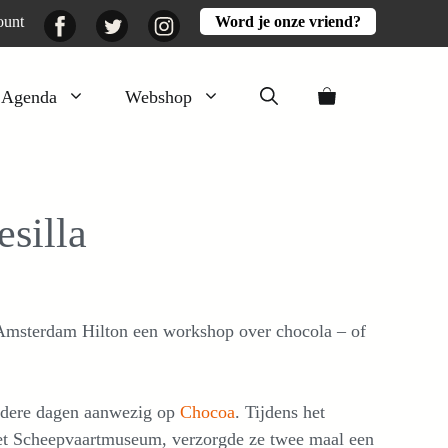
Facebook
Twitter
Instagram
ount
Word je onze vriend?
Agenda
Webshop
Veluwezomer
Aarde en mest
silla
Activiteiten
Boeken
Mooi
t Amsterdam Hilton een workshop over chocola – of
Lekker
ndere dagen aanwezig op
Chocoa
. Tijdens het
 het Scheepvaartmuseum, verzorgde ze twee maal een