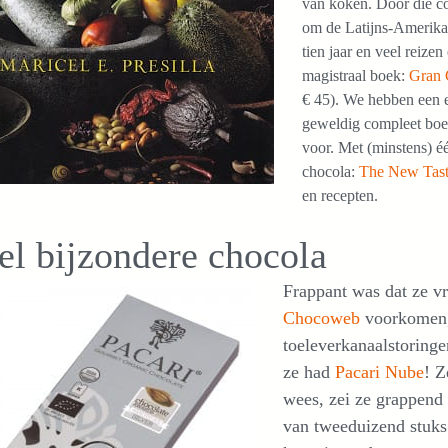
van koken. Door die c
om de Latijns-Amerikaa
tien jaar en veel reize
magistraal boek:
Gran 
€ 45). We hebben een ex
geweldig compleet boe
voor. Met (minstens) é
chocola:
The New Tast
en recepten.
el bijzondere chocola
Frappant was dat ze vr
Chocoweb
voorkomen, 
toeleverkanaalstoringe
ze had
Pacari Nube
! Z
wees, zei ze grappend 
van tweeduizend stuks.