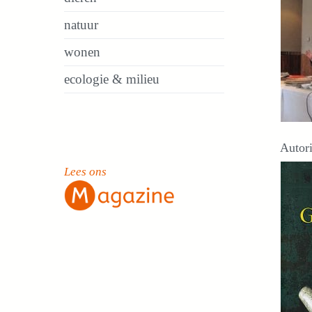
natuur
wonen
ecologie & milieu
Autori
Lees ons