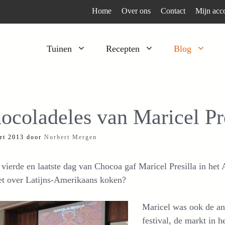
Home
Over ons
Contact
Mijn acc
Tuinen
Recepten
Blog
Heesters
Bijzonder en apart
Klimplanten
Kruiden
ocoladeles van Maricel Pre
Kruiden
Peulgroenten
rt 2013
door
Norbert Mergen
Moestuin
Tomaten
Verfplanten
Vruchtgewassen
vierde en laatste dag van Chocoa gaf Maricel Presilla in he
Voedselbos
Wortelgroenten
et over Latijns-Amerikaans koken?
Bladgroenten
Maricel was ook de a
festival, de markt in