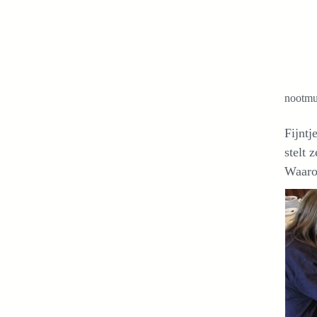
nootmu
Fijntj
stelt 
Waaro