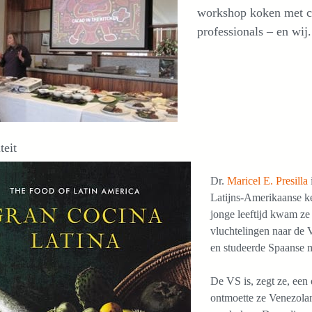
workshop koken met c
professionals – en wij.
teit
Dr.
Maricel E. Presilla
Latijns-Amerikaanse ke
jonge leeftijd kwam ze
vluchtelingen naar de
en studeerde Spaanse 
De VS is, zegt ze, een
ontmoette ze Venezola