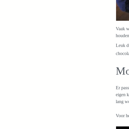
Vaak wo
houden
Leuk de
chocola
Mo
Er pass
eigen k
lang w
Voor he