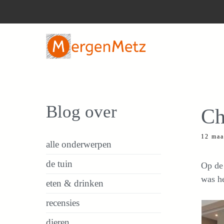
Ga
naar
de
inhoud
Blog over
Ch
12 maa
alle onderwerpen
de tuin
Op de 
was h
eten & drinken
recensies
dieren