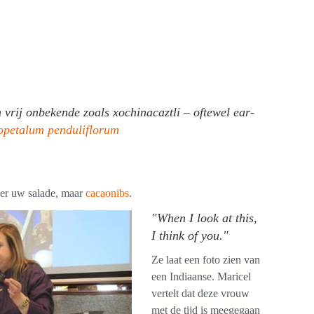
vrij onbekende zoals xochinacaztli – oftewel ear-
petalum penduliflorum
ver uw salade, maar
cacaonibs
.
"When I look at this,
I think of you."
Ze laat een foto zien van
een Indiaanse. Maricel
vertelt dat deze vrouw
met de tijd is meegegaan