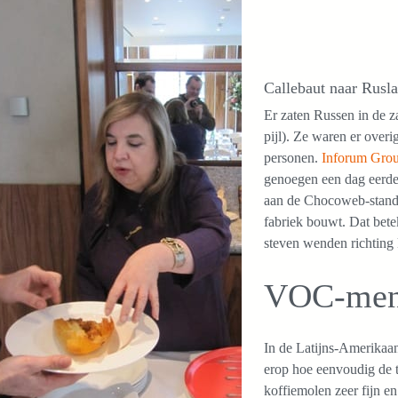
Callebaut naar Rusl
Er zaten Russen in de z
pijl). Ze waren er over
personen.
Inforum Gro
genoegen een dag eerd
aan de Chocoweb-stand.
fabriek bouwt. Dat bete
steven wenden richting 
VOC-ment
In de Latijns-Amerikaan
erop hoe eenvoudig de t
koffiemolen zeer fijn e