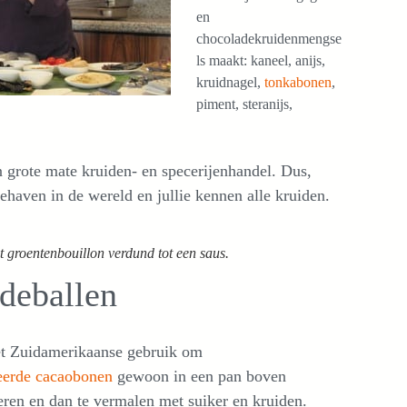
en
chocoladekruidenmengse
ls maakt: kaneel, anijs,
kruidnagel,
tonkabonen
,
piment, steranijs,
 grote mate kruiden- en specerijenhandel. Dus,
haven in de wereld en jullie kennen alle kruiden.
 groentenbouillon verdund tot een saus.
deballen
het Zuidamerikaanse gebruik om
eerde cacaobonen
gewoon in een pan boven
eren en dan te vermalen met suiker en kruiden.