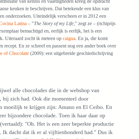
ombinatie van kennis en vaardigheden kreeg de opdracht
nse keuken te beschrijven. Dat betekende een klus van
n en onderzoeken. Uiteindelijk verscheen er in 2012 een
Cocina Latina
– "
The Story of my Life,
" zegt ze – (richtprijs
emplaar bemachtigd en, eerlijk is eerlijk, het is een
k. Uiteraard zocht ik meteen op
caigua
. En ja, die komt
én recept. En ze schreef en passent nog een ander boek over
e of Chocolate
(2009): een uitgebreide geschiedschrijving
ijwel alle chocolades die in de webshop van
bij zich had. Ook die momenteel door
n moeilijk te krijgen zijn: Amano en El Ceibo. En
eer bijzondere chocolade. Toen ik haar daar op
(vertaald): "Oh. Het is een zeer beperkte productie
 Ik dacht dat ik er al vijftienhonderd had." Dus ik