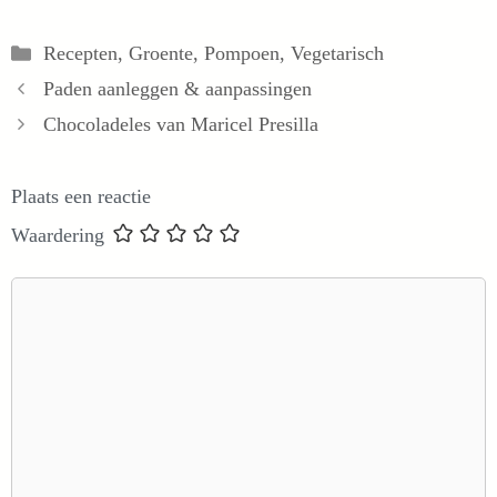
Categorieën
Recepten
,
Groente
,
Pompoen
,
Vegetarisch
Paden aanleggen & aanpassingen
Chocoladeles van Maricel Presilla
Plaats een reactie
Waardering
Reactie