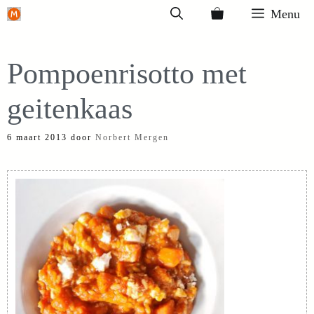
Ga
Menu
naar
de
Pompoenrisotto met
inhoud
geitenkaas
6 maart 2013
door
Norbert Mergen