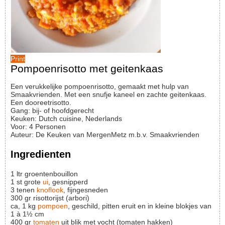
Print
Pompoenrisotto met geitenkaas
Een verukkelijke pompoenrisotto, gemaakt met hulp van
Smaakvrienden. Met een snufje kaneel en zachte geitenkaas.
Een dooreetrisotto.
Gang:
bij- of hoofdgerecht
Keuken:
Dutch cuisine, Nederlands
Voor
:
4
Personen
Auteur
:
De Keuken van MergenMetz m.b.v. Smaakvrienden
Ingredienten
1
ltr
groentenbouillon
1
st
grote
ui
, gesnipperd
3
tenen
knoflook
, fijngesneden
300
gr
risottorijst (arbori)
ca, 1
kg
pompoen
, geschild, pitten eruit en in kleine blokjes van
1 à 1½ cm
400
gr
tomaten
uit blik met vocht (tomaten hakken)