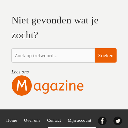
Niet gevonden wat je
zocht?
Zoeken
Lees ons
Facebook
Twi
Home
Over ons
Contact
Mijn account