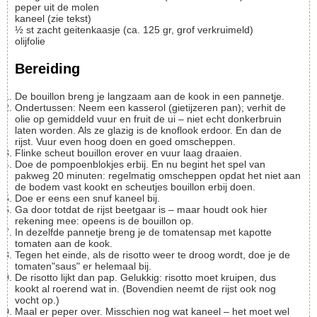
peper uit de molen
kaneel (zie tekst)
½
st
zacht geitenkaasje (ca. 125 gr, grof verkruimeld)
olijfolie
Bereiding
De bouillon breng je langzaam aan de kook in een pannetje.
Ondertussen: Neem een kasserol (gietijzeren pan); verhit de
olie op gemiddeld vuur en fruit de ui – niet echt donkerbruin
laten worden. Als ze glazig is de knoflook erdoor. En dan de
rijst. Vuur even hoog doen en goed omscheppen.
Flinke scheut bouillon erover en vuur laag draaien.
Doe de pompoenblokjes erbij. En nu begint het spel van
pakweg 20 minuten: regelmatig omscheppen opdat het niet aan
de bodem vast kookt en scheutjes bouillon erbij doen.
Doe er eens een snuf kaneel bij.
Ga door totdat de rijst beetgaar is – maar houdt ook hier
rekening mee: opeens is de bouillon op.
In dezelfde pannetje breng je de tomatensap met kapotte
tomaten aan de kook.
Tegen het einde, als de risotto weer te droog wordt, doe je de
tomaten"saus" er helemaal bij.
De risotto lijkt dan pap. Gelukkig: risotto moet kruipen, dus
kookt al roerend wat in. (Bovendien neemt de rijst ook nog
vocht op.)
Maal er peper over. Misschien nog wat kaneel – het moet wel