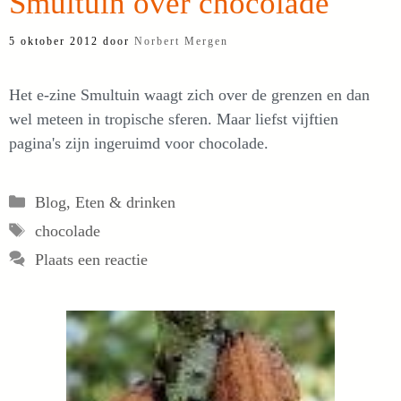
Smultuin over chocolade
5 oktober 2012
door
Norbert Mergen
Het e-zine Smultuin waagt zich over de grenzen en dan
wel meteen in tropische sferen. Maar liefst vijftien
pagina's zijn ingeruimd voor chocolade.
Categorieën
Blog
,
Eten & drinken
Tags
chocolade
Plaats een reactie