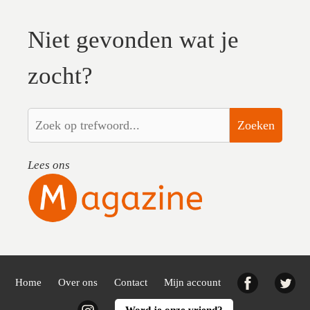
Niet gevonden wat je
zocht?
Zoeken
Lees ons
Facebook
Twi
Home
Over ons
Contact
Mijn account
Instagram
Word je onze vriend?