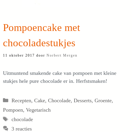
Pompoencake met
chocoladestukjes
11 oktober 2017
door
Norbert Mergen
Uitmuntend smakende cake van pompoen met kleine
stukjes hele pure chocolade er in. Herfstsmaken!
Categorieën
Recepten
,
Cake
,
Chocolade
,
Desserts
,
Groente
,
Pompoen
,
Vegetarisch
Tags
chocolade
3 reacties