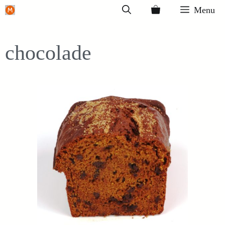
Ga
Menu
naar
de
chocolade
inhoud