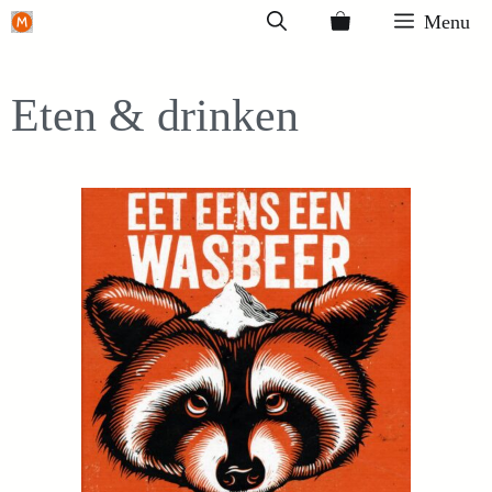
Ga
Menu
naar
de
Eten & drinken
inhoud