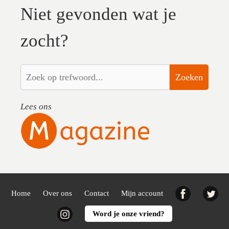
Niet gevonden wat je
zocht?
Zoeken
Lees ons
Facebook
Twi
Home
Over ons
Contact
Mijn account
Instagram
Word je onze vriend?