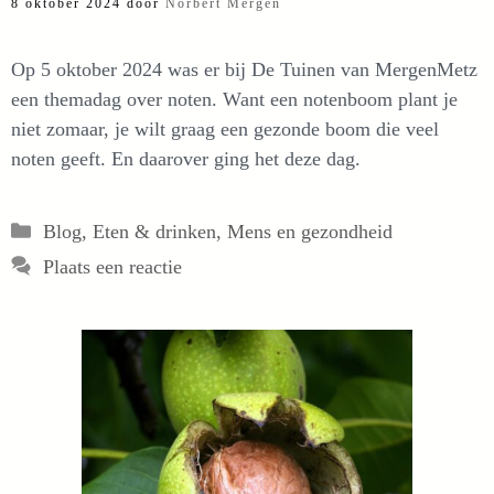
8 oktober 2024
door
Norbert Mergen
Op 5 oktober 2024 was er bij De Tuinen van MergenMetz
een themadag over noten. Want een notenboom plant je
niet zomaar, je wilt graag een gezonde boom die veel
noten geeft. En daarover ging het deze dag.
Categorieën
Blog
,
Eten & drinken
,
Mens en gezondheid
Plaats een reactie