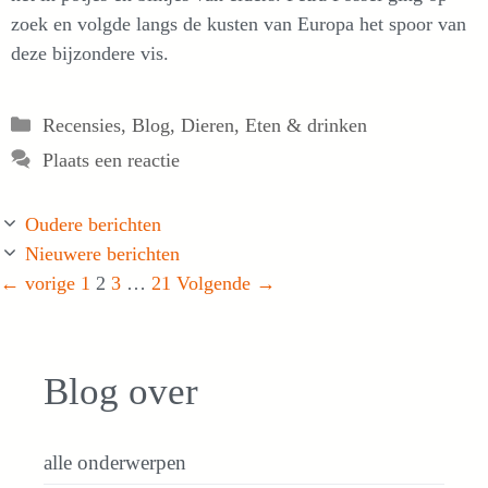
zoek en volgde langs de kusten van Europa het spoor van
deze bijzondere vis.
Categorieën
Recensies
,
Blog
,
Dieren
,
Eten & drinken
Plaats een reactie
Oudere berichten
Nieuwere berichten
Pagina
Pagina
Pagina
Pagina
←
vorige
1
2
3
…
21
Volgende
→
Blog over
alle onderwerpen