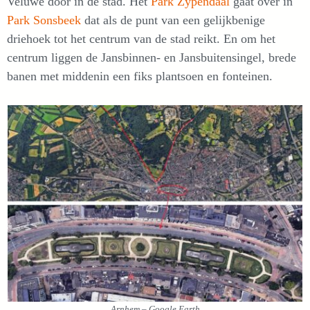
Veluwe door in de stad. Het
Park Zypendaal
gaat over in
Park Sonsbeek
dat als de punt van een gelijkbenige
driehoek tot het centrum van de stad reikt. En om het
centrum liggen de Jansbinnen- en Jansbuitensingel, brede
banen met middenin een fiks plantsoen en fonteinen.
Arnhem – Google Earth