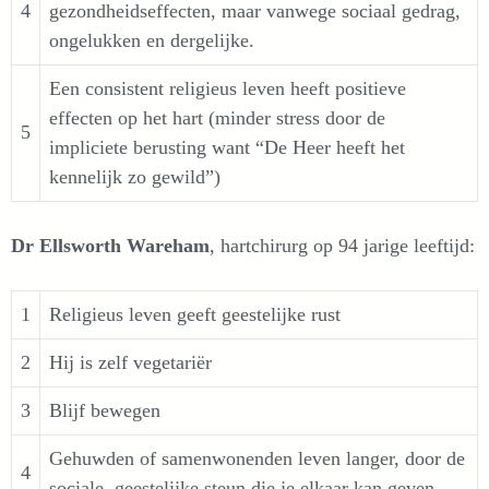
4
gezondheidseffecten, maar vanwege sociaal gedrag,
ongelukken en dergelijke.
Een consistent religieus leven heeft positieve
effecten op het hart (minder stress door de
5
impliciete berusting want “De Heer heeft het
kennelijk zo gewild”)
Dr Ellsworth Wareham
, hartchirurg op 94 jarige leeftijd:
1
Religieus leven geeft geestelijke rust
2
Hij is zelf vegetariër
3
Blijf bewegen
Gehuwden of samenwonenden leven langer, door de
4
sociale, geestelijke steun die je elkaar kan geven.