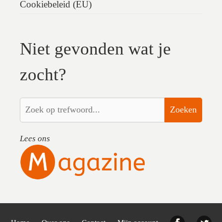
Cookiebeleid (EU)
Niet gevonden wat je
zocht?
Zoeken
Lees ons
Facebook
Twi