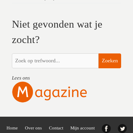
Niet gevonden wat je
zocht?
Zoeken
Lees ons
Facebook
Twi
Home
Over ons
Contact
Mijn account