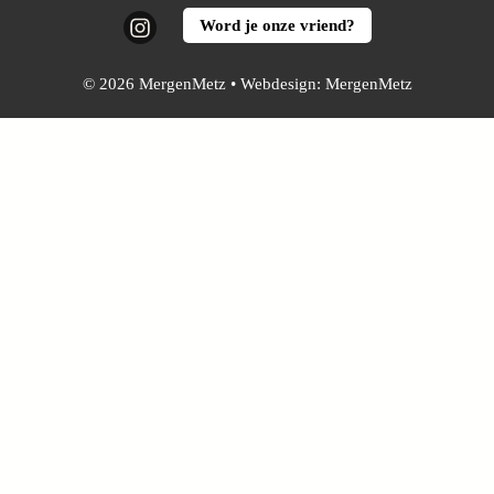
Instagram
Word je onze vriend?
© 2026 MergenMetz • Webdesign:
MergenMetz