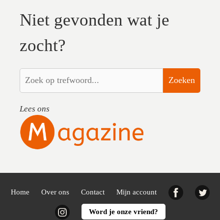
Niet gevonden wat je
zocht?
Zoeken
Lees ons
Facebook
Twi
Home
Over ons
Contact
Mijn account
Instagram
Word je onze vriend?