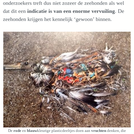
onderzoekers treft dus niet zozeer de zeehonden als wel
dat dit een
indicatie is van een enorme vervuiling
. De
zeehonden krijgen het kennelijk ‘gewoon’ binnen.
De
rode
en
blauw
kleurige plasticdeeltjes doen aan
vruchten
denken, die