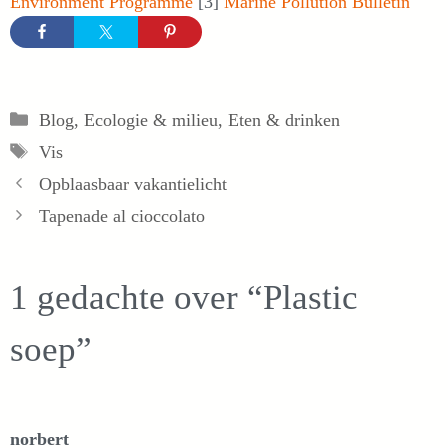
Environment Programme
[3]
Marine Pollution Bulletin
Categorieën
Blog
,
Ecologie & milieu
,
Eten & drinken
Tags
Vis
Opblaasbaar vakantielicht
Tapenade al cioccolato
1 gedachte over “Plastic
soep”
norbert