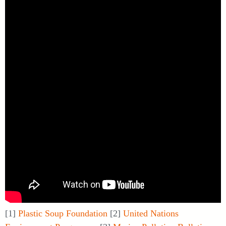
[1]
Plastic Soup Foundation
[2]
United Nations