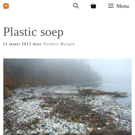
Ga
Menu
naar
de
Plastic soep
inhoud
21 maart 2013
door
Norbert Mergen