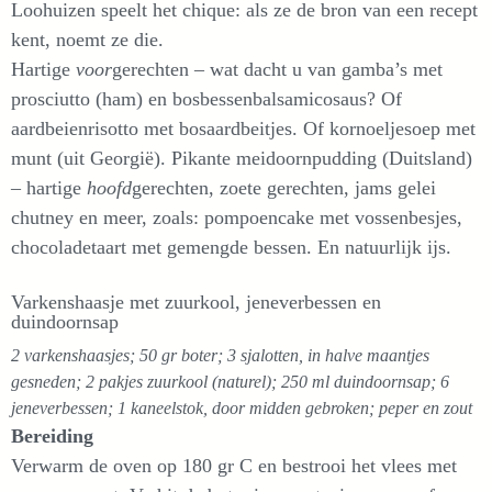
Loohuizen speelt het chique: als ze de bron van een recept
kent, noemt ze die.
Hartige
voor
gerechten – wat dacht u van gamba’s met
prosciutto (ham) en bosbessenbalsamicosaus? Of
aardbeienrisotto met bosaardbeitjes. Of kornoeljesoep met
munt (uit Georgië). Pikante meidoornpudding (Duitsland)
– hartige
hoofd
gerechten, zoete gerechten, jams gelei
chutney en meer, zoals: pompoencake met vossenbesjes,
chocoladetaart met gemengde bessen. En natuurlijk ijs.
Varkenshaasje met zuurkool, jeneverbessen en
duindoornsap
2 varkenshaasjes; 50 gr boter; 3 sjalotten, in halve maantjes
gesneden; 2 pakjes zuurkool (naturel); 250 ml duindoornsap; 6
jeneverbessen; 1 kaneelstok, door midden gebroken; peper en zout
Bereiding
Verwarm de oven op 180 gr C en bestrooi het vlees met