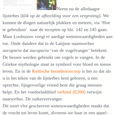
Neem nu de alledaagse
lijsterbes [
klik op de afbeelding voor een vergroting
]. We
kunnen de dingen natuurlijk plukken en meteen, via ‘Hoe
te gebruiken’ naar de recepten op blz. 142 en 145 gaan.
Maar Loohuizen voegt er aardige wetenswaardigheden aan
toe. Onde dandere dat in de Latijnse naam
sorbus
aucuparia
dat
aucuparia
‘van de vogelvanger’ betekent.
De bessen werden gebruikt om vogels te vangen. In de
Griekse mythologie staat ze symbool voor bloed en nieuw
leven. En in de
Keltische boomhoroscoop
is het zo dat als
u in het teken van de lijsterbes bent geboren, u een
oprechte, fijngevoelige vriend bent die graag mensen
helpt. En het voedseladditief
sorbitol (E200)
verwijst
naar
sorbus
. De suikervervanger.
Dit soort vlot geschreven wetenswaardigheden maakt dat
de vrucht tot leven komt, alvorens we haar in een appel-