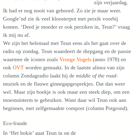
zijn verjaardag.
Ik had er nog nooit van gehoord. Zo zie je maar weer.
Google’nd zie ik veel kloosterpot met perzik voorbij
komen. ‘Deed je moeder er ook perziken in, Teun?’ vraag
ik mij nu af.
We zijn het helemaal met Teun eens als het gaat over de
radio op zondag. Teun waardeert de diepgang en de passie
waarmee de iconen zoals
Vroege Vogels
(anno 1978) en
ook
OVT
worden gemaakt. In de laatste alinea van zijn
column Zondagradio laakt hij de
middle of the road
-
muziek en de flauwe ginnegapgesprekjes. Dat dan weer
wel. Maar zijn boekje is ook maar een steek diep, om een
moestuinterm te gebruiken. Want daar wil Teun ook aan
beginnen, met zelfgemaakte compost (column Potgrond).
Eco-fraude
In ‘Het bokje’ gaat Teun in op de