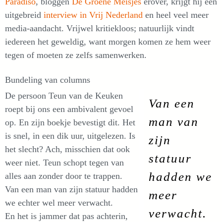
Paradiso
, bloggen
De Groene Meisjes
erover, krijgt hij een
uitgebreid
interview in Vrij Nederland
en heel veel meer
media-aandacht. Vrijwel kritiekloos; natuurlijk vindt
iedereen het geweldig, want morgen komen ze hem weer
tegen of moeten ze zelfs samenwerken.
Bundeling van columns
De persoon Teun van de Keuken
Van een
roept bij ons een ambivalent gevoel
man van
op. En zijn boekje bevestigt dit. Het
is snel, in een dik uur, uitgelezen. Is
zijn
het slecht? Ach, misschien dat ook
statuur
weer niet. Teun schopt tegen van
hadden we
alles aan zonder door te trappen.
Van een man van zijn statuur hadden
meer
we echter wel meer verwacht.
verwacht.
En het is jammer dat pas achterin,