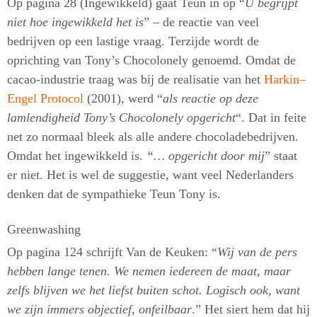
Op pagina 28 (Ingewikkeld) gaat Teun in op “
U begrijpt
niet hoe ingewikkeld het is
” – de reactie van veel
bedrijven op een lastige vraag. Terzijde wordt de
oprichting van Tony’s Chocolonely genoemd. Omdat de
cacao-industrie traag was bij de realisatie van het
Harkin–
Engel Protocol
(2001)
, werd “
als reactie op deze
lamlendigheid Tony’s Chocolonely opgericht
“. Dat in feite
net zo normaal bleek als alle andere chocoladebedrijven.
Omdat het ingewikkeld is.
“… opgericht door mij
” staat
er niet. Het is wel de suggestie, want veel Nederlanders
denken dat de sympathieke Teun Tony is.
Greenwashing
Op pagina 124 schrijft Van de Keuken: “
Wij van de pers
hebben lange tenen. We nemen iedereen de maat, maar
zelfs blijven we het liefst buiten schot. Logisch ook, want
we zijn immers objectief, onfeilbaar
.” Het siert hem dat hij