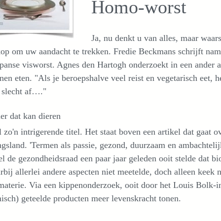
Homo-worst
Ja, nu denkt u van alles, maar waar
op om uw aandacht te trekken. Fredie Beckmans schrijft nam
panse visworst. Agnes den Hartogh onderzoekt in een ander art
nen eten. "Als je beroepshalve veel reist en vegetarisch eet, 
 slecht af…."
er dat kan dieren
 zo'n intrigerende titel. Het staat boven een artikel dat gaat 
gsland. 'Termen als passie, gezond, duurzaam en ambachtelijk,
 de gezondheidsraad een paar jaar geleden ooit stelde dat bi
rbij allerlei andere aspecten niet meetelde, doch alleen keek 
materie. Via een kippenonderzoek, ooit door het Louis Bolk-ins
sch) geteelde producten meer levenskracht tonen.