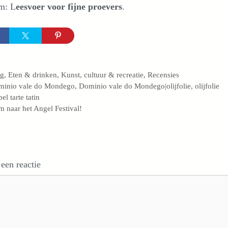
m: L
eesvoer voor fijne proevers
.
egorieën
og
,
Eten & drinken
,
Kunst, cultuur & recreatie
,
Recensies
s
minio vale do Mondego
,
Dominio vale do Mondego|olijfolie
,
olijfolie
el tarte tatin
 naar het Angel Festival!
 een reactie
e