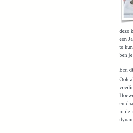
deze k
een Ja
te kun
ben je
Een di
Ook al
voedin
Hoewel
en daa
in de 
dynami