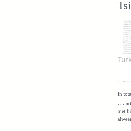
Ts
In tot
…. art
met bi
alweer