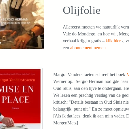
Olijfolie
Allereerst moeten we natuurlijk verm
Vale do Mondego, en hoe wij, Merge
verhaal krijgt u gratis –
klik hier
-, v
een
abonnement nemen
.
o
Margot Vanderstraeten schreef het boek
M
Werner op. Sergio Herman nodigde haar u
Oud Sluis, aan den lijve te ondergaan. H
We lezen een prachtig verslag van de geo
kritisch: "Details bestaan in Oud Sluis nie
belangrijk, punt uit." En ze moet opnie
[Als ik dat lees, denk ik aan mijn vader. D
MergenMetz]