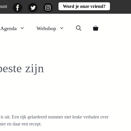
Facebook
Twitter
Instagram
ount
Word je onze vriend?
Agenda
Webshop
Veluwezomer
Aarde en mest
este zijn
Activiteiten
Boeken
Mooi
Lekker
s uit. Een rijk gelardeerd nummer met leuke verhalen over
hier en daar een recept.