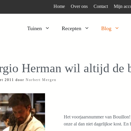
Home
Over ons
Contact
Mijn acc
Tuinen
Recepten
Blog
Heesters
Bijzonder en apart
Klimplanten
Kruiden
rgio Herman wil altijd de b
Kruiden
Peulgroenten
rt 2011
door
Norbert Mergen
Moestuin
Tomaten
Verfplanten
Vruchtgewassen
Voedselbos
Wortelgroenten
Bladgroenten
Het voorjaarsnummer van Bouillon! i
onze al dan niet dagelijkse kost. En 