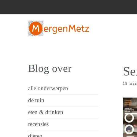
Ga
naar
de
inhoud
Blog over
Se
19 maa
alle onderwerpen
de tuin
eten & drinken
recensies
dieren