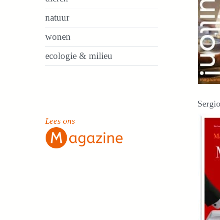
natuur
wonen
ecologie & milieu
Sergi
Lees ons