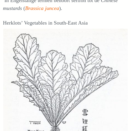
In Engelstalige termen behoort serifon tot de
Chinese
mustards
(
Brassica juncea
).
Herklots’ Vegetables in South-East Asia