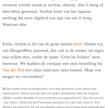
westerse wereld wordt ze serifon, cheerio, sher li hong of
sher-lihon genoemd. Serifon komt van het Japanse
serifong dat weer afgeleid zou zijn van
xue li hong
.
Waarvan akte.
Enfin, serifon is lid van de grote familie
kool
. Omdat wij
van MergenMetz jaarrond, dus ook in de winter, uit eigen
tuin willen eten, wekte de naam ‘Grün im Schnee’ onze
interesse. We hadden dit voorjaar met onze bestelling bij
Van der Wal
een zakje zaad mee laten komen. Maar wat
mogen we verwachten?
Bij het zoeken naar achtergronden over deze groenten, is het spelen met
transcripties. Vanuit een taal met een andere karakterset dan ons Latijnse
alfabet, worden klanken in een (westerse) taal opgeschreven. Dus iets wat als
<sjer lihon> klinkt zal een Fransman misschien als cher lyon noteren. Een
Duitser als scherlion. En als een Engelse auteur een Franse bron gebruikt dan