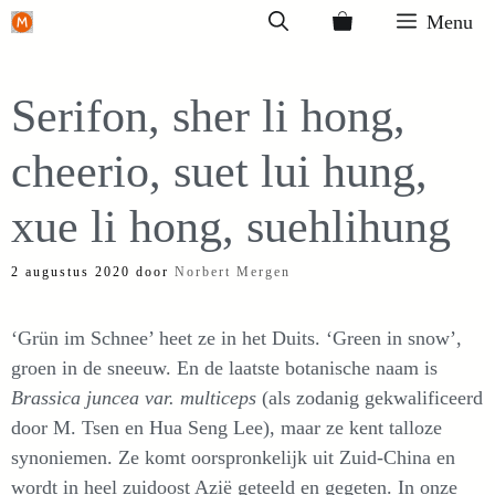
Ga
Menu
naar
de
Serifon, sher li hong,
inhoud
cheerio, suet lui hung,
xue li hong, suehlihung
2 augustus 2020
door
Norbert Mergen
‘Grün im Schnee’ heet ze in het Duits. ‘Green in snow’,
groen in de sneeuw. En de laatste botanische naam is
Brassica juncea var. multiceps
(als zodanig gekwalificeerd
door M. Tsen en Hua Seng Lee), maar ze kent talloze
synoniemen. Ze komt oorspronkelijk uit Zuid-China en
wordt in heel zuidoost Azië geteeld en gegeten. In onze