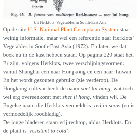
Uit Herklots’ Vegetables in South-East Asia
Op de site
U.S. National Plant Germplasm System
staat
weinig informatie, maar wel een referentie naar Herklots’
Vegetables in South-East Asia (1972). En laten we dat
boek nu in de kast hebben staan. Op pagina 220 staat het.
Er zijn, volgens Herklots, twee verschijningsvormen:
vanuit Shanghai een naar Hongkong en een naar Taiwan.
En het wordt gezouten gebruikt (zie verderop). De
Hongkong-cultivar heeft de naam
suet lui hung
, wat toch
wel erg overeenkomt met
sher li hong
, vinden wij. De
Engelse naam die Herklots vermeldt is
red in snow
(en is
vermoedelijk roodbladig).
De jonge bladeren staan vrij rechtop, aldus Herklots. En
de plant is ‘
resistant to cold
’.