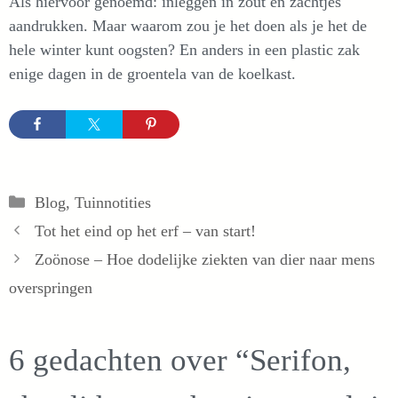
Als hiervoor genoemd: inleggen in zout en zachtjes
aandrukken. Maar waarom zou je het doen als je het de
hele winter kunt oogsten? En anders in een plastic zak
enige dagen in de groentela van de koelkast.
Categorieën
Blog
,
Tuinnotities
Tot het eind op het erf – van start!
Zoönose – Hoe dodelijke ziekten van dier naar mens
overspringen
6 gedachten over “Serifon,