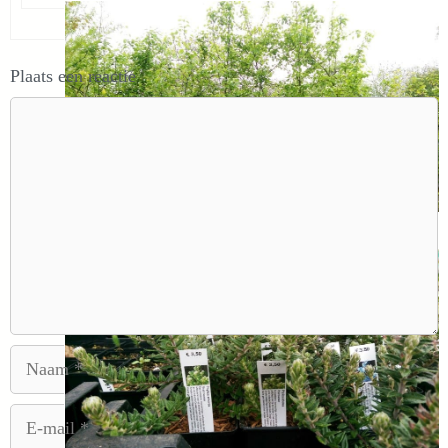
Plaats een reactie
Reactie
Bijzondere peer. Klik op de link:
Pyrus pashia.
Naam
E-
mail