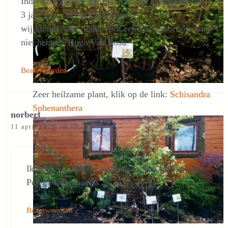
Indien u interesse hebt; kan ik een exemplaar van
3 jaar ( ca. 70 cm meenemen.)
wij kunnen dan ruilen voor een boomsoort die wij
niet hebben?Hugo.Van.Rosu
Beantwoorden
Zeer heilzame plant, klik op de link:
Schisandra
Sphenanthera
norbert
11 april 2019 om 09:08
Ik heb uw reactie doorgestuurd aan Lowgardens,
Peter Vanlaerhoven.
Beantwoorden