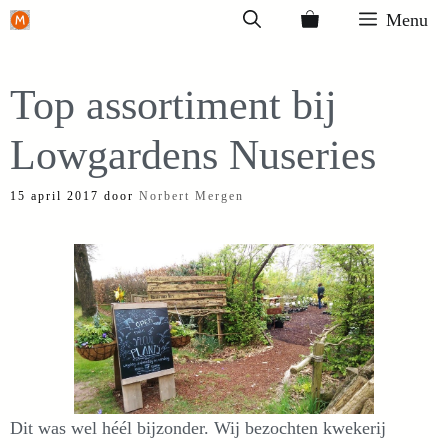
Ga
Menu
naar
de
Top assortiment bij
inhoud
Lowgardens Nuseries
15 april 2017
door
Norbert Mergen
Dit was wel héél bijzonder. Wij bezochten kwekerij