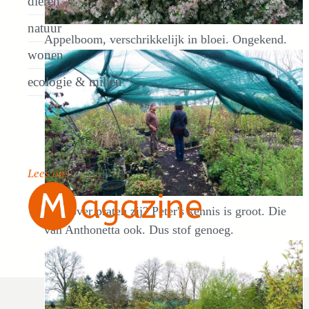
dieren
natuur
Appelboom, verschrikkelijk in bloei. Ongekend.
wonen
ecologie & milieu
Lees ons
Waarover praten zij? Peter's kennis is groot. Die
van Anthonetta ook. Dus stof genoeg.