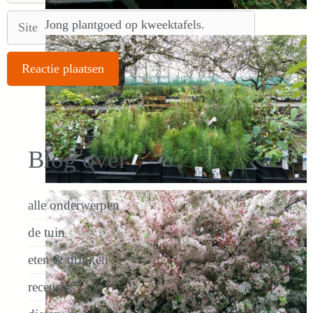
Site
Jong plantgoed op kweektafels.
Blog over
alle onderwerpen
de tuin
eten & drinken
recensies