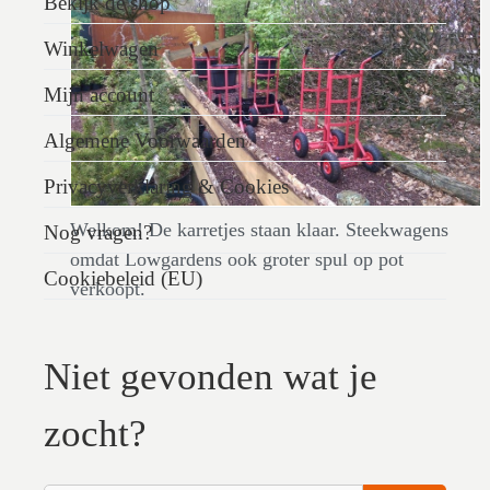
Bekijk de shop
Winkelwagen
Mijn account
Algemene Voorwaarden
Privacyverklaring & Cookies
Welkom! De karretjes staan klaar. Steekwagens
Nog vragen?
omdat Lowgardens ook groter spul op pot
Cookiebeleid (EU)
verkoopt.
Niet gevonden wat je
zocht?