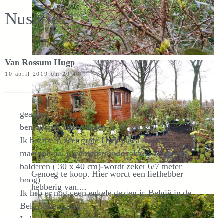
Nuseries”
Van Rossum Hugp
10 april 2019 om 20:40
geachte,
bent u open dezer dagen? ( Vr :Za /zo) ?
Ik bezit een zeer grote Hydrangea Aspera
macrophilia. ( rechtopstaande takken-zeer grote
balderen ( 30 x 40 cm)-wordt zeker 6/7 meter
Genoeg te koop. Hier wordt een liefhebber
hoog).
hebberig van....
Ik heb er nog geen enkele gezien in België in de
Bekendste tuinen.