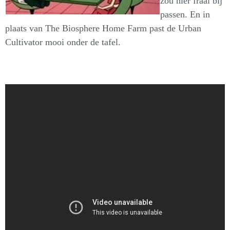
zou hier fraai bij
passen. En in
plaats van The Biosphere Home Farm past de Urban
Cultivator mooi onder de tafel.