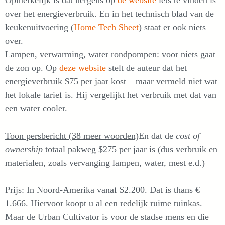
Opmerkelijk is dat nergens op
de website
iets te vinden is
over het energieverbruik. En in het technisch blad van de
keukenuitvoering (
Home Tech Sheet
) staat er ook niets
over.
Lampen, verwarming, water rondpompen: voor niets gaat
de zon op. Op
deze website
stelt de auteur dat het
energieverbruik $75 per jaar kost – maar vermeld niet wat
het lokale tarief is. Hij vergelijkt het verbruik met dat van
een water cooler.
Toon persbericht (38 meer woorden)
En dat de
cost of
ownership
totaal pakweg $275 per jaar is (dus verbruik en
materialen, zoals vervanging lampen, water, mest e.d.)
Prijs: In Noord-Amerika vanaf $2.200. Dat is thans €
1.666. Hiervoor koopt u al een redelijk ruime tuinkas.
Maar de Urban Cultivator is voor de stadse mens en die