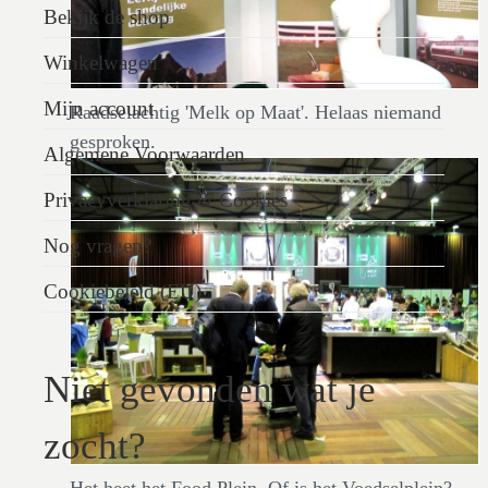
Bekijk de shop
Winkelwagen
Mijn account
Raadselachtig 'Melk op Maat'. Helaas niemand
gesproken.
Algemene Voorwaarden
Privacyverklaring & Cookies
Nog vragen?
Cookiebeleid (EU)
Niet gevonden wat je
zocht?
Het heet het Food Plein. Of is het Voedselplein?