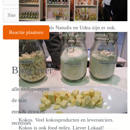
mail
Site
Groothandels als Natudis en Udea zijn er ook.
Blog over
alle onderwerpen
de tuin
eten & drinken
Kokos. Veel kokosproducten en leveranciers.
recensies
Kokos is ook
food miles
. Liever Lokaal!