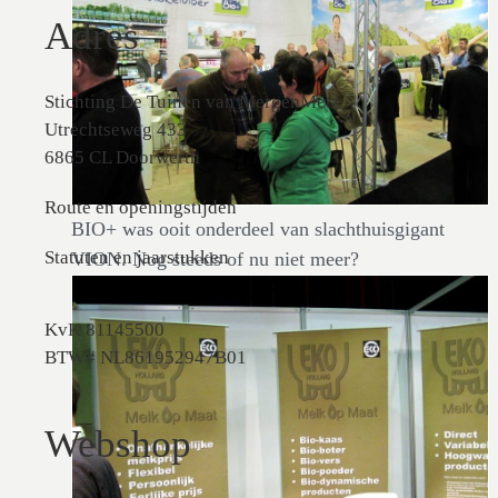
Adres
Stichting De Tuinen van MergenMetz
Utrechtseweg 433
6865 CL Doorwerth
Route en openingstijden
BIO+ was ooit onderdeel van slachthuisgigant
Statuten en jaarstukken
VION. Nog steeds of nu niet meer?
KvK 81145500
BTW# NL861952947B01
Webshop