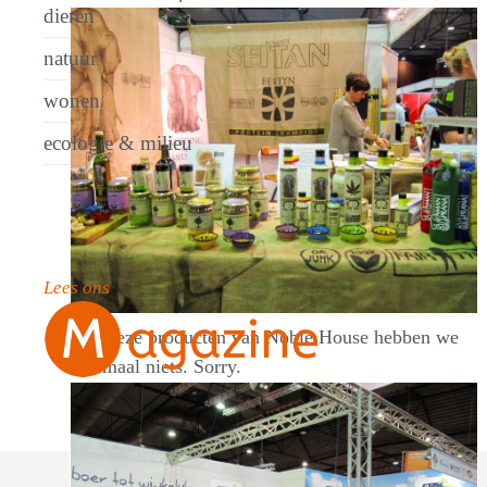
dieren
natuur
wonen
ecologie & milieu
Lees ons
Met deze producten van Noble House hebben we
helemaal niets. Sorry.