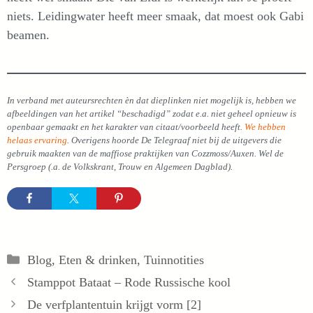
niets. Leidingwater heeft meer smaak, dat moest ook Gabi
beamen.
In verband met auteursrechten èn dat dieplinken niet mogelijk is, hebben we
afbeeldingen van het artikel “beschadigd” zodat e.a. niet geheel opnieuw is
openbaar gemaakt en het karakter van citaat/voorbeeld heeft.
We hebben
helaas ervaring
. Overigens hoorde De Telegraaf niet bij de uitgevers die
gebruik maakten van de maffiose praktijken van Cozzmoss/Auxen. Wel de
Persgroep (.a. de Volkskrant, Trouw en Algemeen Dagblad).
Categorieën
Blog
,
Eten & drinken
,
Tuinnotities
Stamppot Bataat – Rode Russische kool
De verfplantentuin krijgt vorm [2]