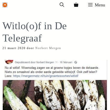
Ga
Menu
naar
de
Witlo(o)f in De
inhoud
Telegraaf
21 maart 2020
door
Norbert Mergen