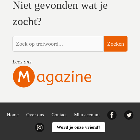
Niet gevonden wat je
zocht?
Zoeken
Lees ons
Facebook
Twi
Home
Over ons
Contact
Mijn account
Instagram
Word je onze vriend?