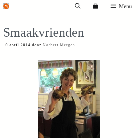
Ga
Menu
naar
de
Smaakvrienden
inhoud
10 april 2014
door
Norbert Mergen