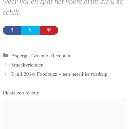
weer vol en spat het vocht eruit als u ze
schilt.
Categorieën
Asperge
,
Groente
,
Recepten
Smaakvrienden
5 juli 2014: Foodbuzz – een heerlijke roadtrip
Plaats een reactie
Reactie