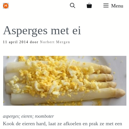
Ga
Menu
naar
de
Asperges met ei
inhoud
11 april 2014
door
Norbert Mergen
asperges; eieren; roomboter
Kook de eieren hard, laat ze afkoelen en prak ze met een