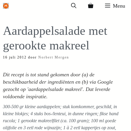
Ga
Menu
naar
de
Aardappelsalade met
inhoud
gerookte makreel
16 juli 2012
door
Norbert Mergen
Dit recept is tot stand gekomen door (a) de
beschikbaarheid der ingrediënten en (b) via Google
gezocht op 'aardappelsalade makreel'. Dat leverde
voldoende inspiratie.
300-500 gr kleine aardappelen; stuk komkommer, geschild, in
kleine blokjes; 4 stuks bos-/lenteui, in dunne ringen; fikse hand
rucola; 1 gerookte makreelfilet (ca. 100 gram); 100 ml goede
olijfolie en 3 eetl rode wijnazijn; 1 à 2 eetl kappertjes op zout,