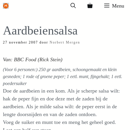
Ga
Menu
naar
de
Aardbeiensalsa
inhoud
27 november 2007
door
Norbert Mergen
Van: BBC Food (Rick Stein)
(Voor 6 personen:) 250 gr aardbeien, schoongemaakt en klein
gesneden; 1 rode of groene peper; 1 eetl. munt, fijngehakt; 1 eetl.
poedersuiker
Doe de aardbeien in een kom. Als je scherpe salsa wilt:
hak de peper fijn en doe deze met de zaden bij de
aardbeien. Als je milde salsa wilt: de peper eerst in de
lengte doorsnijden en van de zaden ontdoen.
Voeg de suiker en munt toe en meng het geheel goed.