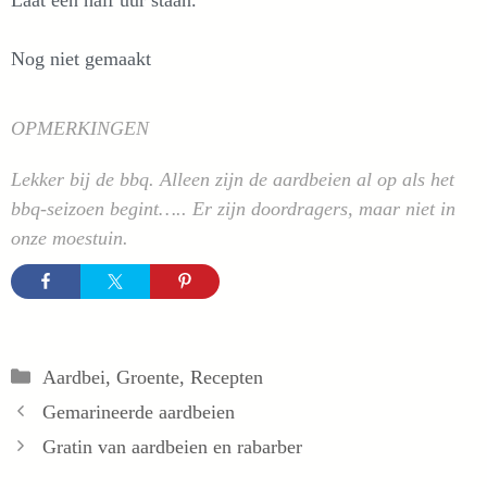
Laat een half uur staan.
Nog niet gemaakt
OPMERKINGEN
Lekker bij de bbq. Alleen zijn de aardbeien al op als het
bbq-seizoen begint….. Er zijn doordragers, maar niet in
onze moestuin.
Categorieën
Aardbei
,
Groente
,
Recepten
Gemarineerde aardbeien
Gratin van aardbeien en rabarber