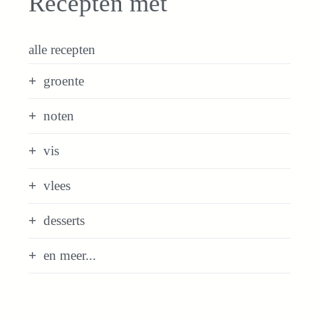
Recepten met
alle recepten
groente
noten
vis
vlees
desserts
en meer...