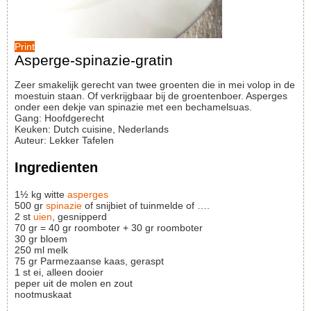
Print
Asperge-spinazie-gratin
Zeer smakelijk gerecht van twee groenten die in mei volop in de
moestuin staan. Of verkrijgbaar bij de groentenboer. Asperges
onder een dekje van spinazie met een bechamelsuas.
Gang:
Hoofdgerecht
Keuken:
Dutch cuisine, Nederlands
Auteur
:
Lekker Tafelen
Ingredienten
1½
kg
witte
asperges
500
gr
spinazie
of snijbiet of tuinmelde of ….
2
st
uien
, gesnipperd
70
gr
= 40 gr roomboter + 30 gr roomboter
30
gr
bloem
250
ml
melk
75
gr
Parmezaanse kaas, geraspt
1
st
ei, alleen dooier
peper uit de molen en zout
nootmuskaat