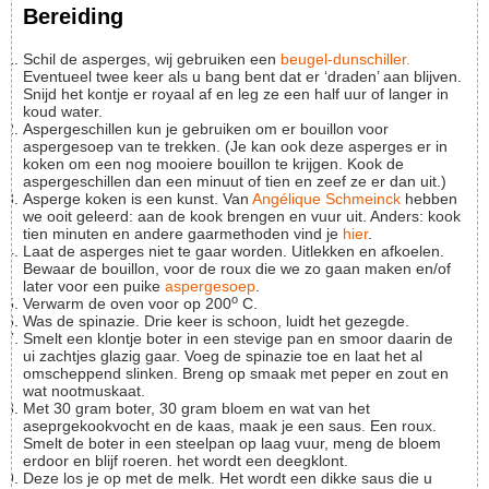
Bereiding
Schil de asperges, wij gebruiken een
beugel-dunschiller.
Eventueel twee keer als u bang bent dat er ‘draden’ aan blijven.
Snijd het kontje er royaal af en leg ze een half uur of langer in
koud water.
Aspergeschillen kun je gebruiken om er bouillon voor
aspergesoep van te trekken. (Je kan ook deze asperges er in
koken om een nog mooiere bouillon te krijgen. Kook de
aspergeschillen dan een minuut of tien en zeef ze er dan uit.)
Asperge koken is een kunst. Van
Angélique Schmeinck
hebben
we ooit geleerd: aan de kook brengen en vuur uit. Anders: kook
tien minuten en andere gaarmethoden vind je
hier
.
Laat de asperges niet te gaar worden. Uitlekken en afkoelen.
Bewaar de bouillon, voor de roux die we zo gaan maken en/of
later voor een puike
aspergesoep
.
o
Verwarm de oven voor op 200
C.
Was de spinazie. Drie keer is schoon, luidt het gezegde.
Smelt een klontje boter in een stevige pan en smoor daarin de
ui zachtjes glazig gaar. Voeg de spinazie toe en laat het al
omscheppend slinken. Breng op smaak met peper en zout en
wat nootmuskaat.
Met 30 gram boter, 30 gram bloem en wat van het
aseprgekookvocht en de kaas, maak je een saus. Een roux.
Smelt de boter in een steelpan op laag vuur, meng de bloem
erdoor en blijf roeren. het wordt een deegklont.
Deze los je op met de melk. Het wordt een dikke saus die u