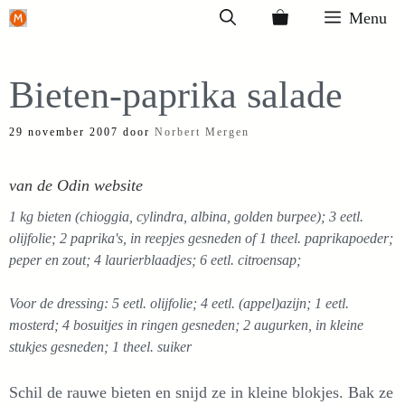
Ga
Menu
naar
de
Bieten-paprika salade
inhoud
29 november 2007
door
Norbert Mergen
van de Odin website
1 kg bieten (chioggia, cylindra, albina, golden burpee); 3 eetl.
olijfolie; 2 paprika's, in reepjes gesneden of 1 theel. paprikapoeder;
peper en zout; 4 laurierblaadjes; 6 eetl. citroensap;
Voor de dressing: 5 eetl. olijfolie; 4 eetl. (appel)azijn; 1 eetl.
mosterd; 4 bosuitjes in ringen gesneden; 2 augurken, in kleine
stukjes gesneden; 1 theel. suiker
Schil de rauwe bieten en snijd ze in kleine blokjes. Bak ze