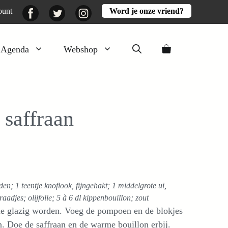
Facebook
Twitter
Instagram
ount
Word je onze vriend?
Agenda
Webshop
Veluwezomer
Aarde en mest
saffraan
Activiteiten
Boeken
Mooi
Lekker
den; 1 teentje knoflook, fijngehakt; 1 middelgrote ui,
aadjes; olijfolie; 5 à 6 dl kippenbouillon; zout
lie glazig worden. Voeg de pompoen en de blokjes
n. Doe de saffraan en de warme bouillon erbij.