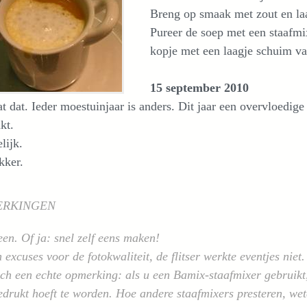
Breng op smaak met zout en la
Pureer de soep met een staafmi
kopje met een laagje schuim v
15 september 2010
t dat. Ieder moestuinjaar is anders. Dit jaar een overvloedig
kt.
lijk.
kker.
ERKINGEN
n. Of ja: snel zelf eens maken!
excuses voor de fotokwaliteit, de flitser werkte eventjes nie
h een echte opmerking: als u een Bamix-staafmixer gebruikt, 
edrukt hoeft te worden. Hoe andere staafmixers presteren, wet