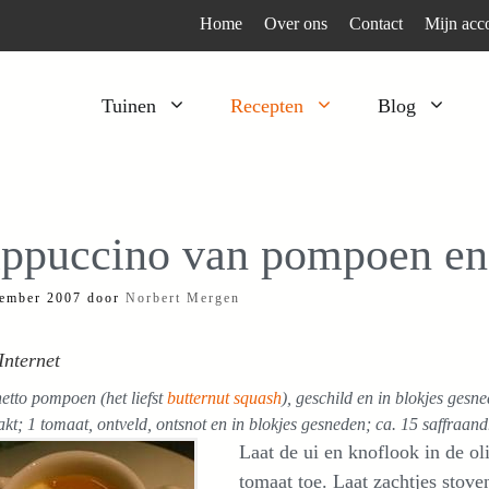
Home
Over ons
Contact
Mijn acc
Tuinen
Recepten
Blog
Heesters
Bijzonder en apart
Klimplanten
Kruiden
ppuccino van pompoen en 
Kruiden
Peulgroenten
ember 2007
door
Norbert Mergen
Moestuin
Tomaten
Verfplanten
Vruchtgewassen
Internet
Voedselbos
Wortelgroenten
etto pompoen (het liefst
butternut squash
), geschild en in blokjes gesne
Bladgroenten
akt; 1 tomaat, ontveld, ontsnot en in blokjes gesneden; ca. 15 saffraandr
Laat de ui en knoflook in de o
tomaat toe. Laat zachtjes stove