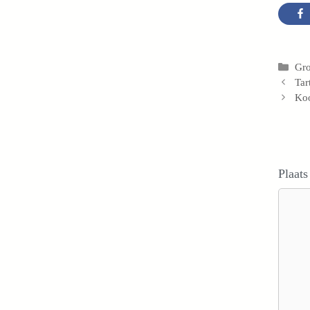
Cat
Gro
Tar
Koo
Plaats
Reacti