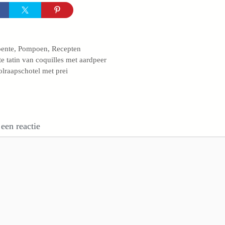
egorieën
ente
,
Pompoen
,
Recepten
te tatin van coquilles met aardpeer
lraapschotel met prei
 een reactie
e