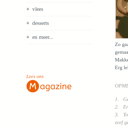
vlees
desserts
en meer...
Zo gaa
gemaa
Makke
Erg le
Lees ons
OPM
1. Gee
2. En 
3. Toc
zeef g