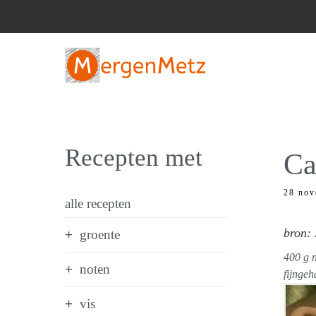
Ga
naar
de
inhoud
Recepten met
Ca
28 nov
alle recepten
bron: 
groente
400 g n
noten
fijngeh
vis