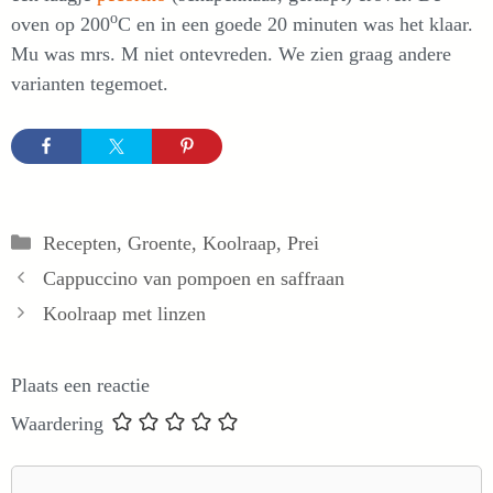
o
oven op 200
C en in een goede 20 minuten was het klaar.
Mu was mrs. M niet ontevreden. We zien graag andere
varianten tegemoet.
Categorieën
Recepten
,
Groente
,
Koolraap
,
Prei
Cappuccino van pompoen en saffraan
Koolraap met linzen
Plaats een reactie
Waardering
Reactie