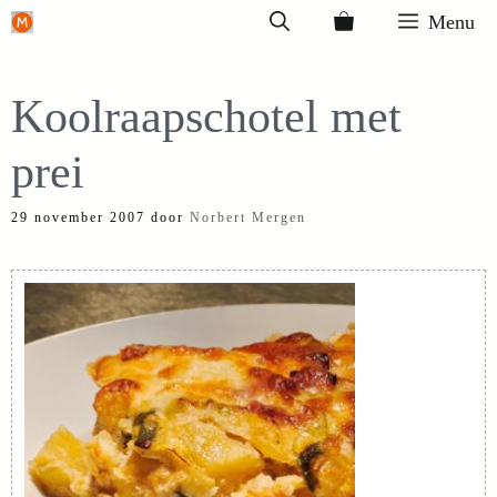
Ga
Menu
naar
de
Koolraapschotel met
inhoud
prei
29 november 2007
door
Norbert Mergen