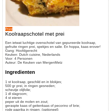
Print
Koolraapschotel met prei
Een ietwat luchtige ovenschotel van gepureerde koolraap,
gefruite ringen prei, spekjes en salie. En hoppa, kaas erover!
Gang:
Hoofdgerecht
Keuken:
Dutch cuisine, Nederlands
Voor
:
4
Personen
Auteur
:
De Keuken van MergenMetz
Ingredienten
1
st
koolraap, geschild en in blokjes;
500
gr
prei, in ringen gesneden;
scheutje
olijfolie;
1
dl
slagroom;
4
st
eieren
peper uit de molen en zout;
geraspte kaas of geitenkaas of pecorino of brie;
rode paprika in ringen;
(optioneel)