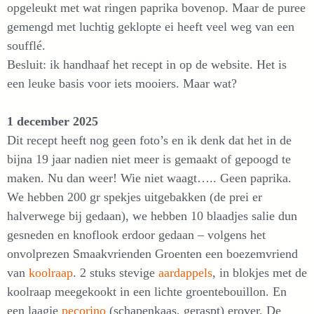
opgeleukt met wat ringen paprika bovenop. Maar de puree
gemengd met luchtig geklopte ei heeft veel weg van een
soufflé.
Besluit: ik handhaaf het recept in op de website. Het is
een leuke basis voor iets mooiers. Maar wat?
1 december 2025
Dit recept heeft nog geen foto’s en ik denk dat het in de
bijna 19 jaar nadien niet meer is gemaakt of gepoogd te
maken. Nu dan weer! Wie niet waagt….. Geen paprika.
We hebben 200 gr spekjes uitgebakken (de prei er
halverwege bij gedaan), we hebben 10 blaadjes salie dun
gesneden en knoflook erdoor gedaan – volgens het
onvolprezen Smaakvrienden Groenten een boezemvriend
van
koolraap
. 2 stuks stevige
aardappels
, in blokjes met de
koolraap meegekookt in een lichte groentebouillon. En
een laagje
pecorino
(schapenkaas, geraspt) erover. De