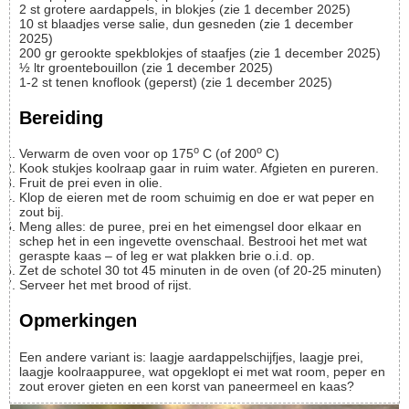
2
st
grotere aardappels, in blokjes
(zie 1 december 2025)
10
st
blaadjes verse salie, dun gesneden
(zie 1 december
2025)
200
gr
gerookte spekblokjes of staafjes
(zie 1 december 2025)
½
ltr
groentebouillon
(zie 1 december 2025)
1-2
st
tenen knoflook (geperst)
(zie 1 december 2025)
Bereiding
o
o
Verwarm de oven voor op 175
C (of 200
C)
Kook stukjes koolraap gaar in ruim water. Afgieten en pureren.
Fruit de prei even in olie.
Klop de eieren met de room schuimig en doe er wat peper en
zout bij.
Meng alles: de puree, prei en het eimengsel door elkaar en
schep het in een ingevette ovenschaal. Bestrooi het met wat
geraspte kaas – of leg er wat plakken brie o.i.d. op.
Zet de schotel 30 tot 45 minuten in de oven (of 20-25 minuten)
Serveer het met brood of rijst.
Opmerkingen
Een andere variant is: laagje aardappelschijfjes, laagje prei,
laagje koolraappuree, wat opgeklopt ei met wat room, peper en
zout erover gieten en een korst van paneermeel en kaas?