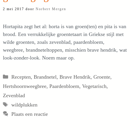
2 mei 2017
door
Norbert Mergen
Hortapita zegt het al: horta is van groen(ten) en pita is van
brood. Een verrukkelijke groentetaart in Griekse stijl met
wilde groenten, zoals zevenblad, paardenbloem,
weegbree, brandneteltoppen, misschien brave hendrik, wat
look-zonder-look. Noem maar op.
Categorieën
Recepten
,
Brandnetel
,
Brave Hendrik
,
Groente
,
Hertshoornweegbree
,
Paardenbloem
,
Vegetarisch
,
Zevenblad
Tags
wildplukken
Plaats een reactie