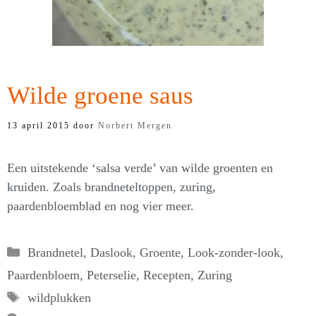
Wilde groene saus
13 april 2015
door
Norbert Mergen
Een uitstekende ‘salsa verde’ van wilde groenten en
kruiden. Zoals brandneteltoppen, zuring,
paardenbloemblad en nog vier meer.
Categorieën
Brandnetel
,
Daslook
,
Groente
,
Look-zonder-look
,
Paardenbloem
,
Peterselie
,
Recepten
,
Zuring
Tags
wildplukken