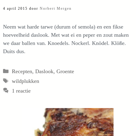
4 april 2015
door
Norbert Mergen
Neem wat harde tarwe (durum of semola) en een fikse
hoeveelheid daslook. Met wat ei en peper en zout maken
we daar ballen van. Knoedels. Nockerl. Knödel. Klöße.
Duits dus.
Categorieën
Recepten
,
Daslook
,
Groente
Tags
wildplukken
1 reactie