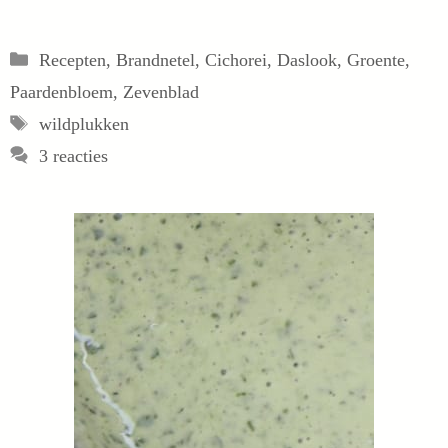
Categorieën
Recepten
,
Brandnetel
,
Cichorei
,
Daslook
,
Groente
,
Paardenbloem
,
Zevenblad
Tags
wildplukken
3 reacties