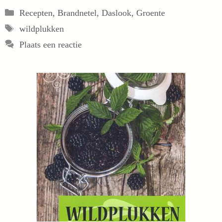
Categorieën
Recepten
,
Brandnetel
,
Daslook
,
Groente
Tags
wildplukken
Plaats een reactie