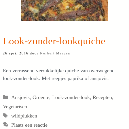
Look-zonder-lookquiche
26 april 2016
door
Norbert Mergen
Een verrassend verrukkelijke quiche van overwegend
look-zonder-look. Met reepjes paprika of ansjovis.
Categorieën
Ansjovis
,
Groente
,
Look-zonder-look
,
Recepten
,
Vegetarisch
Tags
wildplukken
Plaats een reactie