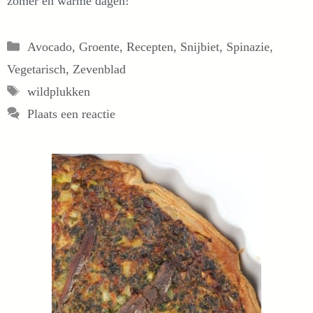
zomer en warme dagen!
Categorieën
Avocado
,
Groente
,
Recepten
,
Snijbiet
,
Spinazie
,
Vegetarisch
,
Zevenblad
Tags
wildplukken
Plaats een reactie