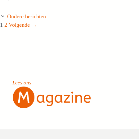
Oudere berichten
Pagina
Pagina
1
2
Volgende
→
Lees ons