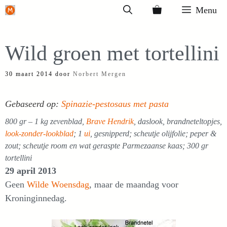
Ga
Menu
naar
de
Wild groen met tortellini
inhoud
30 maart 2014
door
Norbert Mergen
Gebaseerd op:
Spinazie-pestosaus met pasta
800 gr – 1 kg zevenblad,
Brave Hendrik
, daslook, brandneteltopjes,
look-zonder-lookblad
; 1
ui
, gesnipperd; scheutje olijfolie; peper &
zout; scheutje room en wat geraspte Parmezaanse kaas; 300 gr
tortellini
29 april 2013
Geen
Wilde Woensdag
, maar de maandag voor
Kroninginnedag.