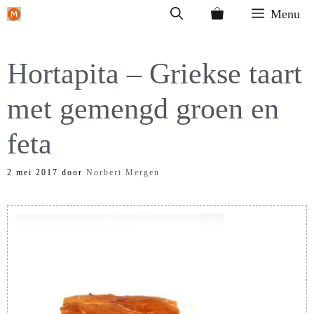
Ga
Menu
naar
de
Hortapita – Griekse taart
inhoud
met gemengd groen en
feta
2 mei 2017
door
Norbert Mergen