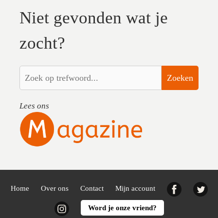
Niet gevonden wat je
zocht?
Zoeken
Lees ons
Facebook
Twi
Home
Over ons
Contact
Mijn account
Instagram
Word je onze vriend?