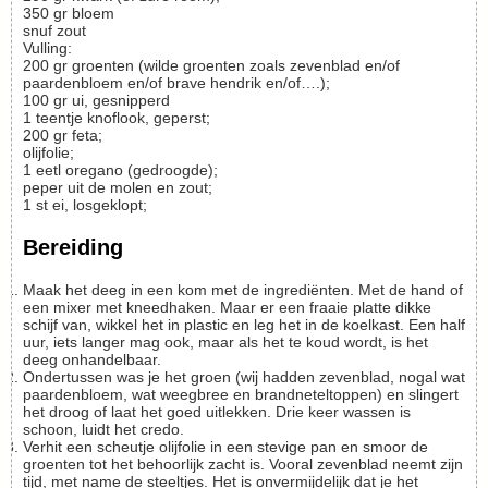
350
gr
bloem
snuf
zout
Vulling:
200
gr
groenten (wilde groenten zoals zevenblad en/of
paardenbloem en/of brave hendrik en/of….);
100
gr
ui, gesnipperd
1
teentje
knoflook, geperst;
200
gr
feta;
olijfolie;
1
eetl
oregano (gedroogde);
peper uit de molen en zout;
1
st
ei, losgeklopt;
Bereiding
Maak het deeg in een kom met de ingrediënten. Met de hand of
een mixer met kneedhaken. Maar er een fraaie platte dikke
schijf van, wikkel het in plastic en leg het in de koelkast. Een half
uur, iets langer mag ook, maar als het te koud wordt, is het
deeg onhandelbaar.
Ondertussen was je het groen (wij hadden zevenblad, nogal wat
paardenbloem, wat weegbree en brandneteltoppen) en slingert
het droog of laat het goed uitlekken. Drie keer wassen is
schoon, luidt het credo.
Verhit een scheutje olijfolie in een stevige pan en smoor de
groenten tot het behoorlijk zacht is. Vooral zevenblad neemt zijn
tijd, met name de steeltjes. Het is onvermijdelijk dat je het