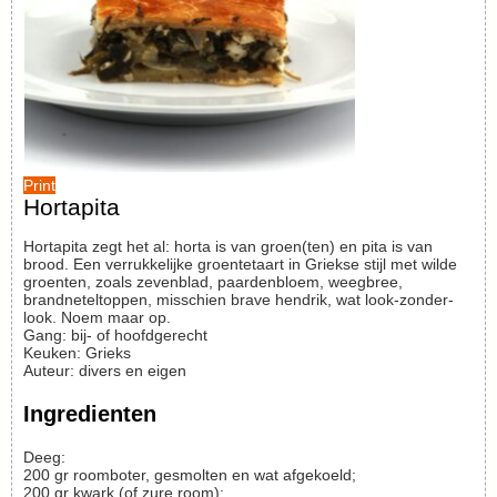
Print
Hortapita
Hortapita zegt het al: horta is van groen(ten) en pita is van
brood. Een verrukkelijke groentetaart in Griekse stijl met wilde
groenten, zoals zevenblad, paardenbloem, weegbree,
brandneteltoppen, misschien brave hendrik, wat look-zonder-
look. Noem maar op.
Gang:
bij- of hoofdgerecht
Keuken:
Grieks
Auteur
:
divers en eigen
Ingredienten
Deeg:
200
gr
roomboter, gesmolten en wat afgekoeld;
200
gr
kwark (of zure room);