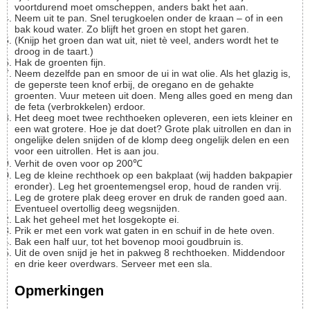
voortdurend moet omscheppen, anders bakt het aan.
Neem uit te pan. Snel terugkoelen onder de kraan – of in een
bak koud water. Zo blijft het groen en stopt het garen.
(Knijp het groen dan wat uit, niet tè veel, anders wordt het te
droog in de taart.)
Hak de groenten fijn.
Neem dezelfde pan en smoor de ui in wat olie. Als het glazig is,
de geperste teen knof erbij, de oregano en de gehakte
groenten. Vuur meteen uit doen. Meng alles goed en meng dan
de feta (verbrokkelen) erdoor.
Het deeg moet twee rechthoeken opleveren, een iets kleiner en
een wat grotere. Hoe je dat doet? Grote plak uitrollen en dan in
ongelijke delen snijden of de klomp deeg ongelijk delen en een
voor een uitrollen. Het is aan jou.
Verhit de oven voor op 200℃
Leg de kleine rechthoek op een bakplaat (wij hadden bakpapier
eronder). Leg het groentemengsel erop, houd de randen vrij.
Leg de grotere plak deeg erover en druk de randen goed aan.
Eventueel overtollig deeg wegsnijden.
Lak het geheel met het losgekopte ei.
Prik er met een vork wat gaten in en schuif in de hete oven.
Bak een half uur, tot het bovenop mooi goudbruin is.
Uit de oven snijd je het in pakweg 8 rechthoeken. Middendoor
en drie keer overdwars. Serveer met een sla.
Opmerkingen