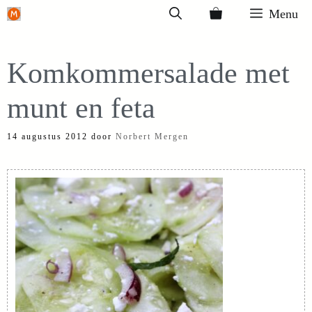
Ga
Menu
naar
de
Komkommersalade met
inhoud
munt en feta
14 augustus 2012
door
Norbert Mergen