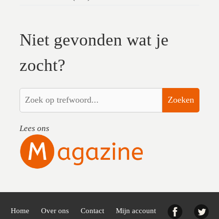
Niet gevonden wat je
zocht?
Zoeken
Lees ons
Facebook
Twi
Home
Over ons
Contact
Mijn account