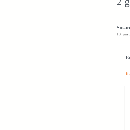
2 g
Susan
13 jan
En
B