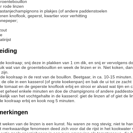
roentebouillon
r
rode linzen
astanjechampignons in plakjes (of andere paddenstoelen
enen knoflook, geperst, kwartier voor verhitting
nnepeper;
zout
ie
tirijst
eiding
l de koolraap; snij deze in plakken van 1 cm dik, en snij er vervolgens d
zijn.
 de koolraap in de rest van de bouillon. Beetgaar, in ca. 10-15 minuten.
it de olie in een kasserol (of grote koekenpan) en bak de ui tot ze zacht 
 de tomaat en de geperste knoflook erbij en strooi er alvast wat tijm en
 het geheel enkele minuten en doe de champignons of andere paddestoel
nkelijk van het vochtgehalte in de kasserol: giet de linzen af of giet de 
 de koolraap erbij en kook nog 5 minuten.
merkingen
Het weken van de linzen is een kunst. Nu waren ze nog stevig; niet te ha
t merkwaardige fenomeen deed zich voor dat de rijst in het kookwater 