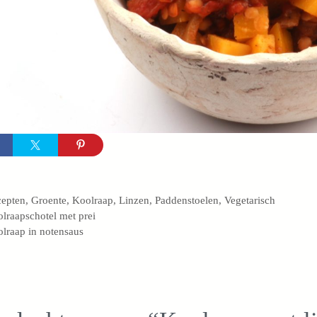
egorieën
cepten
,
Groente
,
Koolraap
,
Linzen
,
Paddenstoelen
,
Vegetarisch
lraapschotel met prei
lraap in notensaus