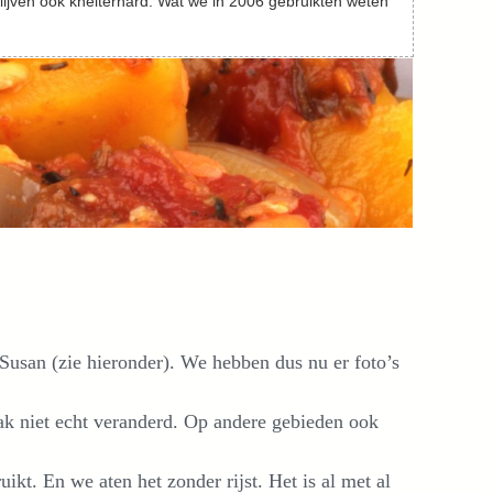
lijven ook kneiterhard. Wat we in 2006 gebruikten weten
n Susan (zie hieronder). We hebben dus nu er foto’s
ak niet echt veranderd. Op andere gebieden ook
kt. En we aten het zonder rijst. Het is al met al