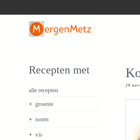
Ga
naar
de
inhoud
Recepten met
Ko
29 nov
alle recepten
groente
noten
vis