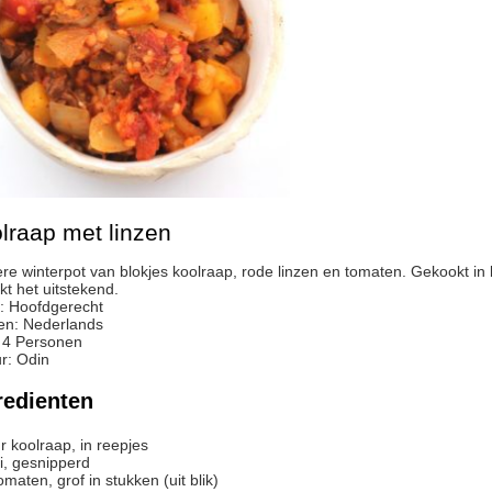
lraap met linzen
t het uitstekend.
:
Hoofdgerecht
en:
Nederlands
:
4
Personen
r
:
Odin
redienten
r
koolraap, in reepjes
i, gesnipperd
omaten, grof in stukken (uit blik)