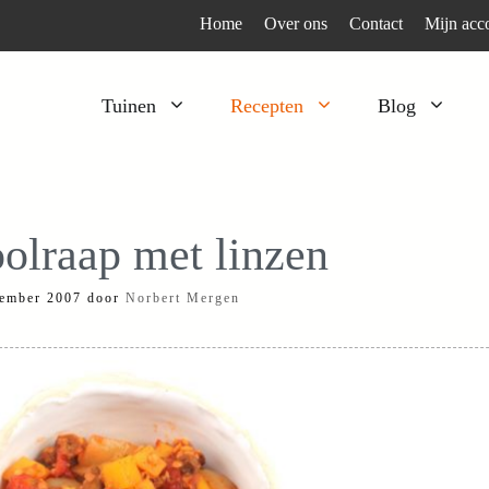
Home
Over ons
Contact
Mijn acc
Tuinen
Recepten
Blog
Heesters
Bijzonder en apart
Klimplanten
Kruiden
olraap met linzen
Kruiden
Peulgroenten
ember 2007
door
Norbert Mergen
Moestuin
Tomaten
Verfplanten
Vruchtgewassen
Voedselbos
Wortelgroenten
Bladgroenten