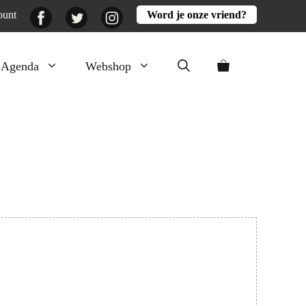
Facebook
Twitter
Instagram
ount
Word je onze vriend?
Agenda
Webshop
Veluwezomer
Aarde en mest
Activiteiten
Boeken
Mooi
Lekker