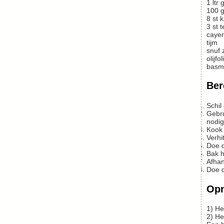
1
ltr
g
100
g
8
st
k
3
st
t
caye
tijm
snuf 
olijfol
basma
Ber
Schi
Gebruik wat van de groentebouillon en week de linzen er in. Niet koken, dan gaan de linzen kapot. Laat de linzen weken totdat ze
nodig 
Kook
Verh
Doe
Bak
Afha
Doe
Op
1) 
2) He