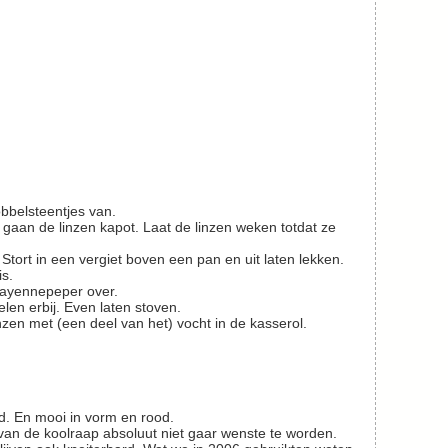
obbelsteentjes van.
 Stort in een vergiet boven een pan en uit laten lekken.
is.
 cayennepeper over.
en erbij. Even laten stoven.
linzen met (een deel van het) vocht in de kasserol.
rd. En mooi in vorm en rood.
van de koolraap absoluut niet gaar wenste te worden.