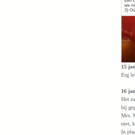
Een b
we ni
3) Oo
15 ja
Erg le
16 ja
Het za
bij ge
Mrs. M
niet, 
In pla