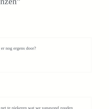
inzen”
e er nog ergens door?
at net te piekeren wat we vanavond zouden