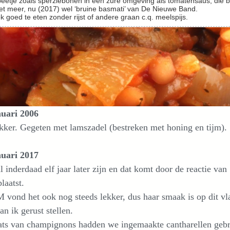
eetje zoals sperziebonen in een zure omgeving als tomatensaus, die b
et meer, nu (2017) wel ‘bruine basmati’ van De Nieuwe Band.
k goed te eten zonder rijst of andere graan c.q. meelspijs.
nuari 2006
kker. Gegeten met lamszadel (bestreken met honing en tijm).
nuari 2017
l inderdaad elf jaar later zijn en dat komt door de reactie va
plaatst.
 vond het ook nog steeds lekker, dus haar smaak is op dit vl
kan ik gerust stellen.
ats van champignons hadden we ingemaakte cantharellen gebrui