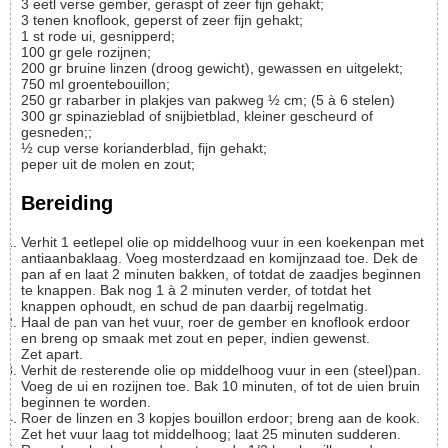
3
eetl
verse gember, geraspt of zeer fijn gehakt;
3
tenen
knoflook, geperst of zeer fijn gehakt;
1
st
rode ui, gesnipperd;
100
gr
gele rozijnen;
200
gr
bruine linzen (droog gewicht), gewassen en uitgelekt;
750
ml
groentebouillon;
250
gr
rabarber in plakjes van pakweg ½ cm;
(5 à 6 stelen)
300
gr
spinazieblad of snijbietblad, kleiner gescheurd of
gesneden;;
½
cup
verse korianderblad, fijn gehakt;
peper uit de molen en zout;
Bereiding
Verhit 1 eetlepel olie op middelhoog vuur in een koekenpan met
antiaanbaklaag. Voeg mosterdzaad en komijnzaad toe. Dek de
pan af en laat 2 minuten bakken, of totdat de zaadjes beginnen
te knappen. Bak nog 1 à 2 minuten verder, of totdat het
knappen ophoudt, en schud de pan daarbij regelmatig.
Haal de pan van het vuur, roer de gember en knoflook erdoor
en breng op smaak met zout en peper, indien gewenst.
Zet apart.
Verhit de resterende olie op middelhoog vuur in een (steel)pan.
Voeg de ui en rozijnen toe. Bak 10 minuten, of tot de uien bruin
beginnen te worden.
Roer de linzen en 3 kopjes bouillon erdoor; breng aan de kook.
Zet het vuur laag tot middelhoog; laat 25 minuten sudderen.