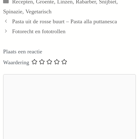
Categorieën
Recepten
,
Groente
,
Linzen
,
Rabarber
,
Snijbiet
,
Spinazie
,
Vegetarisch
Pasta uit de rosse buurt – Pasta alla puttanesca
Fotorecht en fototrollen
Plaats een reactie
Waardering
Reactie