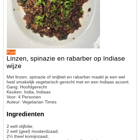
Print
Linzen, spinazie en rabarber op Indiase
wijze
Met linzen, spinazie of snijbiet en rabarber maakt je een wel
heel smakelijk vegetarisch gerecht met en een Indiaas accent.
Gang:
Hoofdgerecht
Keuken:
India, Indiaas
Voor
:
4
Personen
Auteur
:
Vegetarian Times
Ingredienten
2
eetl
olijfolie;
2
eetl
(geel) mosterdzaad;
2½
theel
komijnzaad;