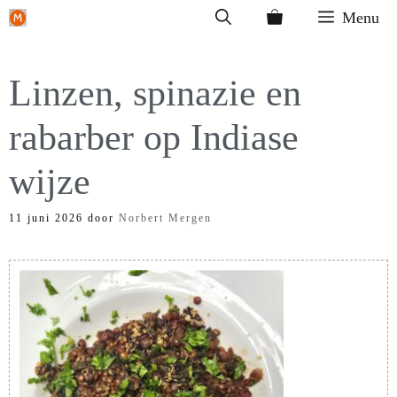
Ga
Menu
naar
de
Linzen, spinazie en
inhoud
rabarber op Indiase
wijze
11 juni 2026
door
Norbert Mergen