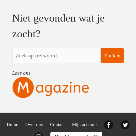
Niet gevonden wat je
zocht?
Zoeken
Lees ons
Facebook
Twi
Home
Over ons
Contact
Mijn account
Instagram